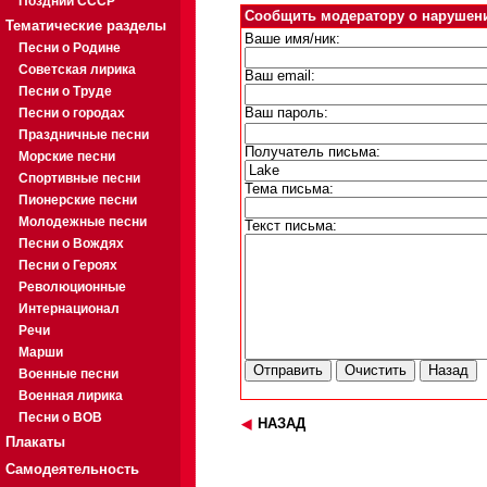
Поздний СССР
Сообщить модератору о нарушен
Тематические разделы
Ваше имя/ник:
Песни о Родине
Советская лирика
Ваш email:
Песни о Труде
Песни о городах
Ваш пароль:
Праздничные песни
Получатель письма:
Морские песни
Спортивные песни
Тема письма:
Пионерские песни
Молодежные песни
Текст письма:
Песни о Вождях
Песни о Героях
Революционные
Интернационал
Речи
Марши
Военные песни
Военная лирика
Песни о ВОВ
НАЗАД
Плакаты
Самодеятельность