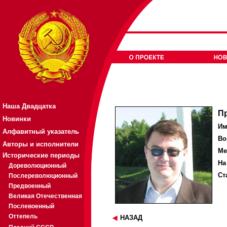
Наша Двадцатка
П
Новинки
Им
Алфавитный указатель
Во
Авторы и исполнители
Ме
Исторические периоды
На
Дореволюционный
Ст
Послереволюционный
Предвоенный
Великая Отечественная
Послевоенный
Оттепель
НАЗАД