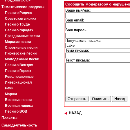
Поздний СССР
Сообщить модератору о нарушен
Тематические разделы
Ваше имя/ник:
Песни о Родине
Советская лирика
Ваш email:
Песни о Труде
Песни о городах
Ваш пароль:
Праздничные песни
Получатель письма:
Морские песни
Спортивные песни
Тема письма:
Пионерские песни
Молодежные песни
Текст письма:
Песни о Вождях
Песни о Героях
Революционные
Интернационал
Речи
Марши
Военные песни
Военная лирика
Песни о ВОВ
НАЗАД
Плакаты
Самодеятельность