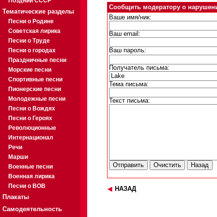
Поздний СССР
Сообщить модератору о нарушен
Тематические разделы
Ваше имя/ник:
Песни о Родине
Советская лирика
Ваш email:
Песни о Труде
Песни о городах
Ваш пароль:
Праздничные песни
Получатель письма:
Морские песни
Спортивные песни
Тема письма:
Пионерские песни
Молодежные песни
Текст письма:
Песни о Вождях
Песни о Героях
Революционные
Интернационал
Речи
Марши
Военные песни
Военная лирика
Песни о ВОВ
НАЗАД
Плакаты
Самодеятельность