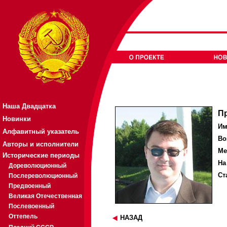
Наша Двадцатка
П
Новинки
Им
Алфавитный указатель
Во
Авторы и исполнители
Ме
Исторические периоды
На
Дореволюционный
Ст
Послереволюционный
Предвоенный
Великая Отечественная
Послевоенный
Оттепель
НАЗАД