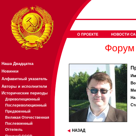
Форум 
Наша Двадцатка
П
Новинки
Им
Алфавитный указатель
Во
Авторы и исполнители
Ме
Исторические периоды
На
Дореволюционный
Ст
Послереволюционный
Предвоенный
Великая Отечественная
Послевоенный
Оттепель
НАЗАД