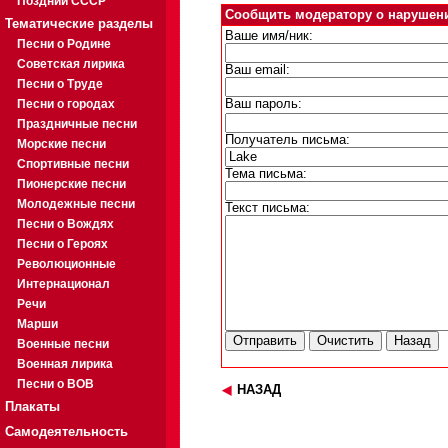
Поздний СССР
Сообщить модератору о нарушен
Тематические разделы
Ваше имя/ник:
Песни о Родине
Советская лирика
Ваш email:
Песни о Труде
Песни о городах
Ваш пароль:
Праздничные песни
Получатель письма:
Морские песни
Спортивные песни
Тема письма:
Пионерские песни
Молодежные песни
Текст письма:
Песни о Вождях
Песни о Героях
Революционные
Интернационал
Речи
Марши
Военные песни
Военная лирика
Песни о ВОВ
НАЗАД
Плакаты
Самодеятельность