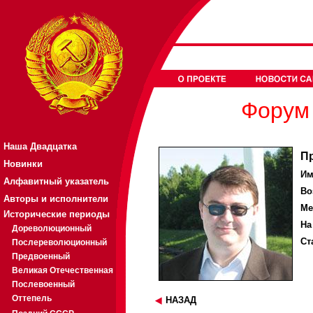
Форум 
Наша Двадцатка
П
Новинки
Им
Алфавитный указатель
Во
Авторы и исполнители
Ме
Исторические периоды
На
Дореволюционный
Ст
Послереволюционный
Предвоенный
Великая Отечественная
Послевоенный
Оттепель
НАЗАД