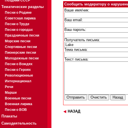
Поздний СССР
Сообщить модератору о нарушен
Тематические разделы
Ваше имя/ник:
Песни о Родине
Советская лирика
Ваш email:
Песни о Труде
Песни о городах
Ваш пароль:
Праздничные песни
Получатель письма:
Морские песни
Спортивные песни
Тема письма:
Пионерские песни
Молодежные песни
Текст письма:
Песни о Вождях
Песни о Героях
Революционные
Интернационал
Речи
Марши
Военные песни
Военная лирика
Песни о ВОВ
НАЗАД
Плакаты
Самодеятельность