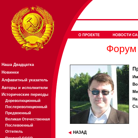
Форум 
Наша Двадцатка
П
Новинки
Им
Алфавитный указатель
Во
Авторы и исполнители
Ме
Исторические периоды
На
Дореволюционный
Ст
Послереволюционный
Предвоенный
Великая Отечественная
Послевоенный
Оттепель
НАЗАД