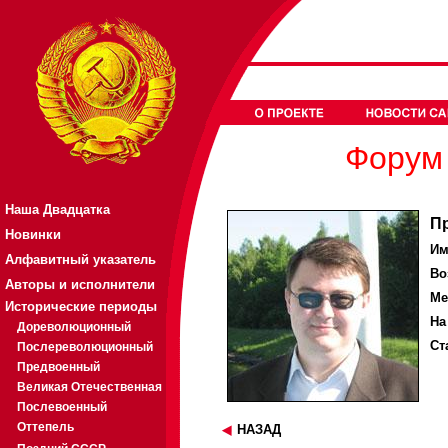
Форум 
Наша Двадцатка
П
Новинки
Им
Алфавитный указатель
Во
Авторы и исполнители
Ме
Исторические периоды
На
Дореволюционный
Ст
Послереволюционный
Предвоенный
Великая Отечественная
Послевоенный
Оттепель
НАЗАД