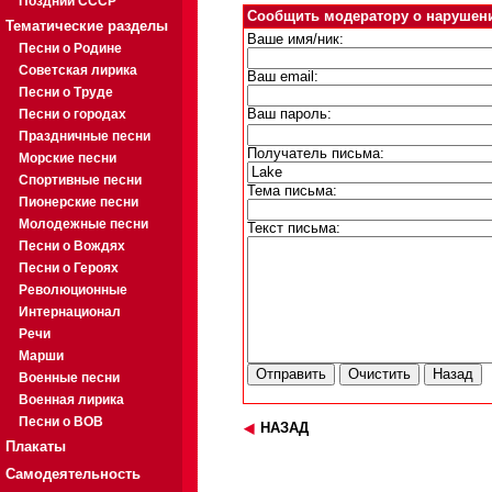
Поздний СССР
Сообщить модератору о нарушен
Тематические разделы
Ваше имя/ник:
Песни о Родине
Советская лирика
Ваш email:
Песни о Труде
Песни о городах
Ваш пароль:
Праздничные песни
Получатель письма:
Морские песни
Спортивные песни
Тема письма:
Пионерские песни
Молодежные песни
Текст письма:
Песни о Вождях
Песни о Героях
Революционные
Интернационал
Речи
Марши
Военные песни
Военная лирика
Песни о ВОВ
НАЗАД
Плакаты
Самодеятельность