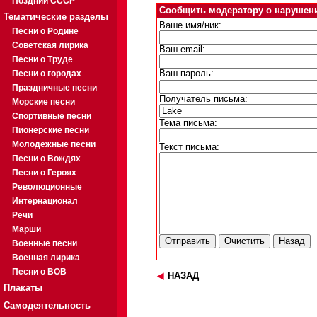
Поздний СССР
Сообщить модератору о нарушен
Тематические разделы
Ваше имя/ник:
Песни о Родине
Советская лирика
Ваш email:
Песни о Труде
Песни о городах
Ваш пароль:
Праздничные песни
Получатель письма:
Морские песни
Спортивные песни
Тема письма:
Пионерские песни
Молодежные песни
Текст письма:
Песни о Вождях
Песни о Героях
Революционные
Интернационал
Речи
Марши
Военные песни
Военная лирика
Песни о ВОВ
НАЗАД
Плакаты
Самодеятельность