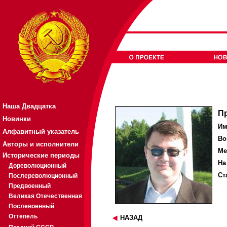
Наша Двадцатка
П
Новинки
Им
Алфавитный указатель
Во
Авторы и исполнители
Ме
Исторические периоды
На
Дореволюционный
Ст
Послереволюционный
Предвоенный
Великая Отечественная
Послевоенный
Оттепель
НАЗАД