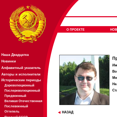
Наша Двадцатка
П
Новинки
Им
Алфавитный указатель
Во
Авторы и исполнители
Ме
Исторические периоды
На
Дореволюционный
Ст
Послереволюционный
Предвоенный
Великая Отечественная
Послевоенный
Оттепель
НАЗАД