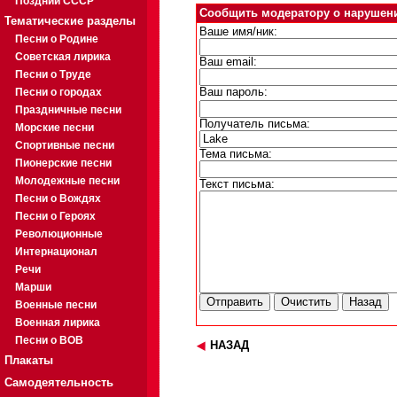
Поздний СССР
Сообщить модератору о нарушен
Тематические разделы
Ваше имя/ник:
Песни о Родине
Советская лирика
Ваш email:
Песни о Труде
Песни о городах
Ваш пароль:
Праздничные песни
Получатель письма:
Морские песни
Спортивные песни
Тема письма:
Пионерские песни
Молодежные песни
Текст письма:
Песни о Вождях
Песни о Героях
Революционные
Интернационал
Речи
Марши
Военные песни
Военная лирика
Песни о ВОВ
НАЗАД
Плакаты
Самодеятельность