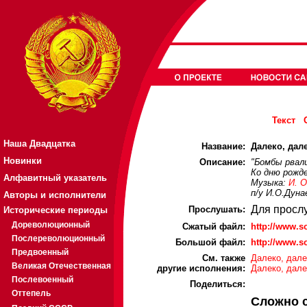
Текст
Наша Двадцатка
Название:
Далеко, дале
Новинки
Описание:
"Бомбы рвали
Ко дню рожде
Алфавитный указатель
Музыка:
И. О
п/у И.О.Дуна
Авторы и исполнители
Для просл
Прослушать:
Исторические периоды
Дореволюционный
Cжатый файл:
http://www.
Послереволюционный
Большой файл:
http://www.
Предвоенный
См. также
Далеко, дале
Великая Отечественная
другие исполнения:
Далеко, дале
Послевоенный
Поделиться:
Оттепель
Сложно 