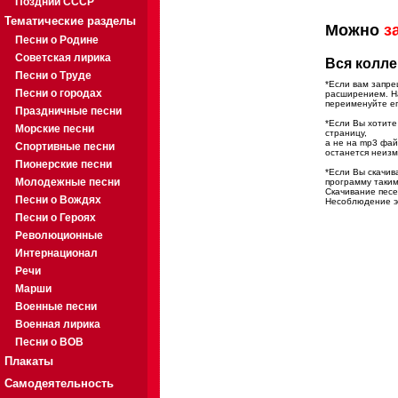
Поздний СССР
Тематические разделы
Можно
з
Песни о Родине
Советская лирика
Вся колле
Песни о Труде
*Если вам запре
Песни о городах
расширением. На
переименуйте ег
Праздничные песни
*Если Вы хотите
Морские песни
страницу,
а не на mp3 фа
Спортивные песни
останется неиз
Пионерские песни
*Если Вы скачив
Молодежные песни
программу таким
Скачивание песе
Песни о Вождях
Несоблюдение эт
Песни о Героях
Революционные
Интернационал
Речи
Марши
Военные песни
Военная лирика
Песни о ВОВ
Плакаты
Самодеятельность