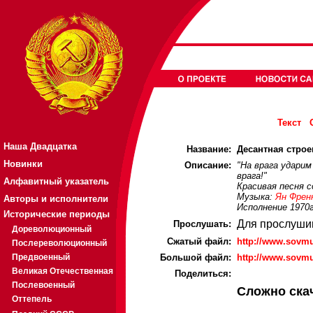
Текст
Наша Двадцатка
Название:
Десантная строев
Новинки
Описание:
"На врага ударим
врага!"
Алфавитный указатель
Красивая песня 
Музыка:
Ян Френ
Авторы и исполнители
Исполнение 1970г
Исторические периоды
Для прослуши
Прослушать:
Дореволюционный
Cжатый файл:
http://www.sovm
Послереволюционный
Предвоенный
Большой файл:
http://www.sovm
Великая Отечественная
Поделиться:
Послевоенный
Сложно ска
Оттепель