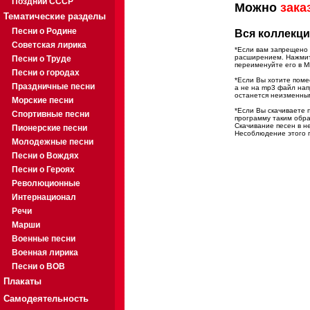
Поздний СССР
Можно
зака
Тематические разделы
Песни о Родине
Вся коллекци
Советская лирика
*Если вам запрещено 
расширением. Нажмите
Песни о Труде
переименуйте его в M
Песни о городах
*Если Вы хотите помес
Праздничные песни
а не на mp3 файл на
останется неизменны
Морские песни
*Если Вы скачиваете 
Спортивные песни
программу таким обра
Скачивание песен в н
Пионерские песни
Несоблюдение этого п
Молодежные песни
Песни о Вождях
Песни о Героях
Революционные
Интернационал
Речи
Марши
Военные песни
Военная лирика
Песни о ВОВ
Плакаты
Самодеятельность