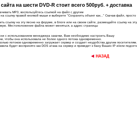
сайта на шести DVD-R стоит всего 500руб. + доставка
ачивать MP3, воспользуйтесь ссылкой на файл с другим
а ссылку правой кнопкой мыши и выберите "Сохранить объект как..." Скачав файл, просто
ить ссылку на эту песню на форуме, в блоге или на своем сайте, размещайте ссылку на эту
ямую. Местоположение файла может меняться, а адрес страницы
есни с использованием менеджера закачки, Вам необходимо настроить Вашу
м, чтобы она использовала не более одного потока одновременно.
колько потоков одновременно загружает сервер и создает неудобства другим посетителям.
вила будет воспринято как DOS атака на сервер и приведет к бану Ваших IP и/или подсети
НАЗАД