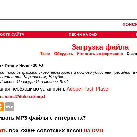
Загрузка файла
Текст
Обсудить
Уточнить информацию
Скач
- Речь о Чили - 10:43
т против фашистского переворота и подлого убийства президента А
ость с тт. Корваланом, Нерудой
 Долорес Ибаррури Исполнение 1973г.
ания необходимо установить
Adobe Flash Player
ic.ru/m32/dolores2.mp3
ивать MP3-файлы с интернета?
ать
все 7300+ советских песен
на DVD