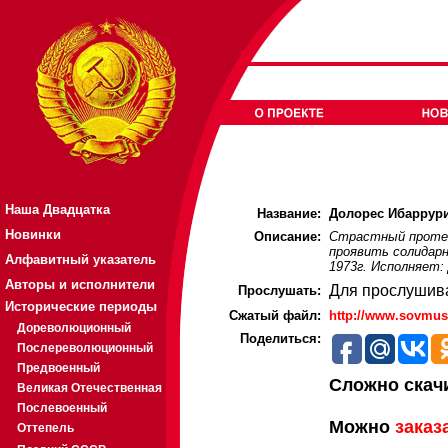
Наша Двадцатка
Название:
Долорес Ибаррури 
Новинки
Описание:
Страстный протес
проявить солидарн
Алфавитный указатель
1973г. Исполняет:
Авторы и исполнители
Для прослушив
Прослушать:
Исторические периоды
Cжатый файл:
http://www.sovmus
Дореволюционный
Поделиться:
Послереволюционный
Предвоенный
Сложно скач
Великая Отечественная
Послевоенный
Можно
заказ
Оттепель