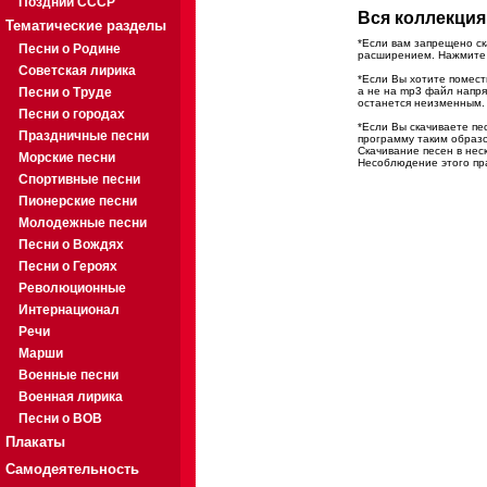
Поздний СССР
Вся коллекция 
Тематические разделы
*Если вам запрещено ск
Песни о Родине
расширением. Нажмите н
Советская лирика
*Если Вы хотите помест
Песни о Труде
а не на mp3 файл напр
останется неизменным.
Песни о городах
*Если Вы скачиваете п
Праздничные песни
программу таким образо
Скачивание песен в нес
Морские песни
Несоблюдение этого пра
Спортивные песни
Пионерские песни
Молодежные песни
Песни о Вождях
Песни о Героях
Революционные
Интернационал
Речи
Марши
Военные песни
Военная лирика
Песни о ВОВ
Плакаты
Самодеятельность