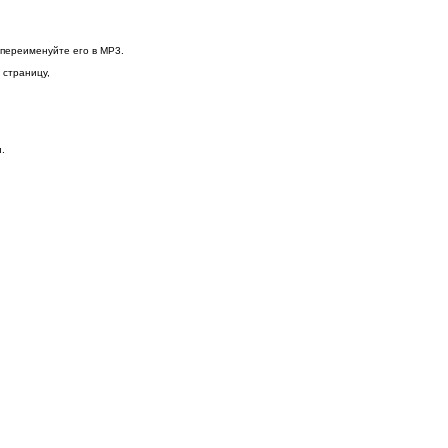
 переименуйте его в MP3.
 страницу,
.