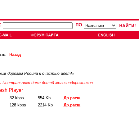
ать
Назад
оким дорогам Родина к счастью идет!»
ь Центрального дома детей железнодорожников
ash Player
32 kbps
554 Kb
Др.расш.
128 kbps
2214 Kb
Др.расш.