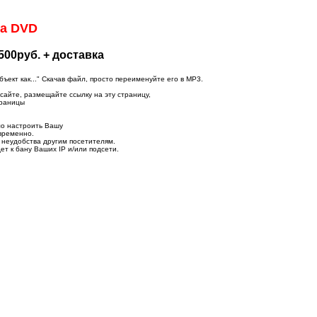
а DVD
500руб. + доставка
ект как..." Скачав файл, просто переименуйте его в MP3.
 сайте, размещайте ссылку на эту страницу,
траницы
мо настроить Вашу
временно.
 неудобства другим посетителям.
ет к бану Ваших IP и/или подсети.