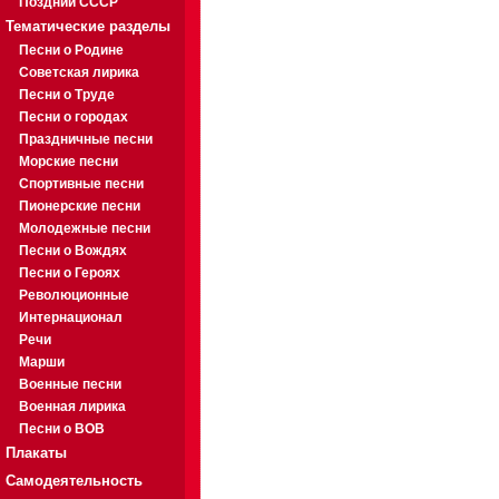
Поздний СССР
Тематические разделы
Песни о Родине
Советская лирика
Песни о Труде
Песни о городах
Праздничные песни
Морские песни
Спортивные песни
Пионерские песни
Молодежные песни
Песни о Вождях
Песни о Героях
Революционные
Интернационал
Речи
Марши
Военные песни
Военная лирика
Песни о ВОВ
Плакаты
Самодеятельность