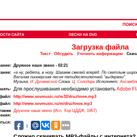
Загрузка файла
Текст
Обсудить
Уточнить информацию
Скач
вание:
Дружное наше звено - 02:21
ание:
«а ну, ребята, в ногу. Шагаем смелей вперёд. По светлым шир
Веселая пионерская песня пятидесятилетней "выдержки".
Музыка:
И. Дунаевский
Слова:
Ц. Солодарь
Исполняет:
Ансамбл
Для прослушивания необходимо установить
Adobe Fl
шать:
файл:
http://www.sovmusic.ru/m32/druzhnoe.mp3
файл:
http://www.sovmusic.ru/m/druzhnoe.mp3
 также
Дружное наше звено (Исп. Хор ЦДДЖ, 1957)
нения:
ться:
1
Сложно скачивать MP3-файлы с интернета?