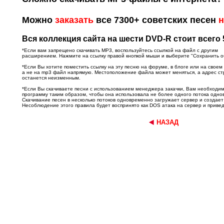
Можно
заказать
все 7300+ советских песен
н
Вся коллекция сайта на шести DVD-R стоит всего 
*Если вам запрещено скачивать MP3, воспользуйтесь ссылкой на файл с другим
расширением. Нажмите на ссылку правой кнопкой мыши и выберите "Сохранить объ
*Если Вы хотите поместить ссылку на эту песню на форуме, в блоге или на своем
а не на mp3 файл напрямую. Местоположение файла может меняться, а адрес с
останется неизменным.
*Если Вы скачиваете песни с использованием менеджера закачки, Вам необходи
программу таким образом, чтобы она использовала не более одного потока одно
Скачивание песен в несколько потоков одновременно загружает сервер и создает
Несоблюдение этого правила будет воспринято как DOS атака на сервер и привед
НАЗАД