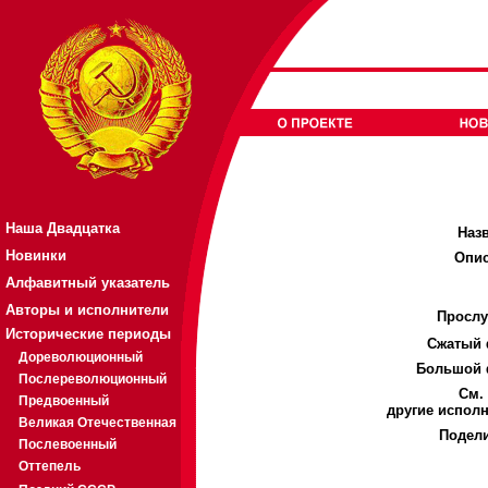
Наша Двадцатка
Наз
Новинки
Опис
Алфавитный указатель
Авторы и исполнители
Прослу
Исторические периоды
Cжатый 
Дореволюционный
Большой 
Послереволюционный
См.
Предвоенный
другие испол
Великая Отечественная
Подели
Послевоенный
Оттепель