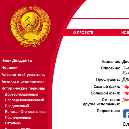
Наша Двадцатка
Название:
Две
Новинки
Описание:
Оче
Му
Алфавитный указатель
Дл
Прослушать:
Авторы и исполнители
Cжатый файл:
htt
Исторические периоды
Большой файл:
htt
Дореволюционный
См. также
Две
Послереволюционный
другие исполнения:
Предвоенный
Поделиться:
Великая Отечественная
Послевоенный
Оттепель
Сл