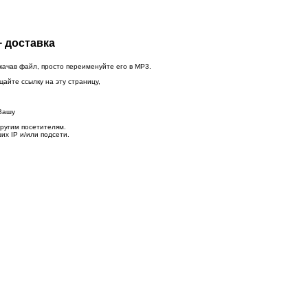
+ доставка
качав файл, просто переименуйте его в MP3.
щайте ссылку на эту страницу,
 Вашу
другим посетителям.
их IP и/или подсети.