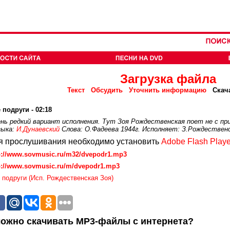
Загрузка файла
Текст
Обсудить
Уточнить информацию
Скач
 подруги - 02:18
нь редкий вариант исполнения. Тут Зоя Рождественская поет не с при
зыка:
И.Дунаевский
Слова: О.Фадеева 1944г. Исполняет: З.Рождественск
я прослушивания необходимо установить
Adobe Flash Playe
p://www.sovmusic.ru/m32/dvepodr1.mp3
p://www.sovmusic.ru/m/dvepodr1.mp3
 подруги (Исп. Рождественская Зоя)
ожно скачивать MP3-файлы с интернета?