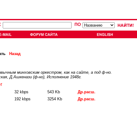
ать
Назад
вычным минховским оркестром, как на сайте, а под ф-но.
ая, Д.Ашкенази (ф-но), Исполнение 1948г.
r
32 kbps
543 Kb
Др.расш.
192 kbps
3254 Kb
Др.расш.