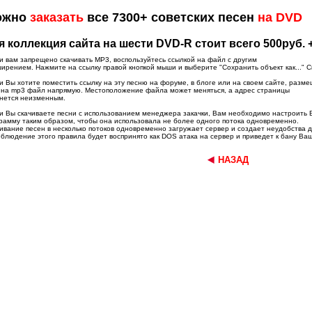
ожно
заказать
все 7300+ советских песен
на DVD
я коллекция сайта на шести DVD-R стоит всего 500руб. 
и вам запрещено скачивать MP3, воспользуйтесь ссылкой на файл с другим
ирением. Нажмите на ссылку правой кнопкой мыши и выберите "Сохранить объект как..." С
и Вы хотите поместить ссылку на эту песню на форуме, в блоге или на своем сайте, разме
 на mp3 файл напрямую. Местоположение файла может меняться, а адрес страницы
нется неизменным.
и Вы скачиваете песни с использованием менеджера закачки, Вам необходимо настроить
рамму таким образом, чтобы она использовала не более одного потока одновременно.
ивание песен в несколько потоков одновременно загружает сервер и создает неудобства 
блюдение этого правила будет воспринято как DOS атака на сервер и приведет к бану Ваш
НАЗАД