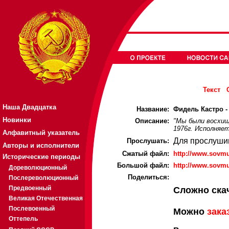
Текст
Наша Двадцатка
Название:
Фидель Кастро -
Новинки
Описание:
"Мы были восхищ
1976г. Исполняет
Алфавитный указатель
Для прослуши
Прослушать:
Авторы и исполнители
Cжатый файл:
http://www.sovmu
Исторические периоды
Большой файл:
http://www.sovmu
Дореволюционный
Поделиться:
Послереволюционный
Предвоенный
Сложно ска
Великая Отечественная
Послевоенный
Можно
зака
Оттепель