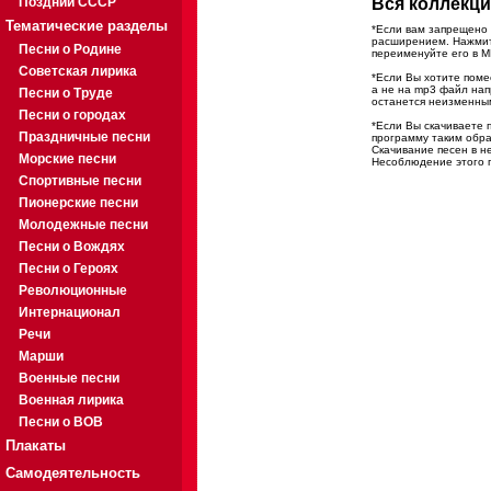
Поздний СССР
Вся коллекци
Тематические разделы
*Если вам запрещено 
расширением. Нажмите
Песни о Родине
переименуйте его в M
Советская лирика
*Если Вы хотите помес
а не на mp3 файл на
Песни о Труде
останется неизменны
Песни о городах
*Если Вы скачиваете 
Праздничные песни
программу таким обра
Скачивание песен в н
Морские песни
Несоблюдение этого п
Спортивные песни
Пионерские песни
Молодежные песни
Песни о Вождях
Песни о Героях
Революционные
Интернационал
Речи
Марши
Военные песни
Военная лирика
Песни о ВОВ
Плакаты
Самодеятельность