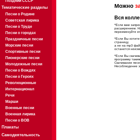
Поздний СССР
Можно
з
Тематические разделы
Песни о Родине
Вся колле
Советская лирика
*Если вам запре
Песни о Труде
расширением. На
переименуйте ег
Песни о городах
Праздничные песни
*Если Вы хотите
страницу,
Морские песни
а не на mp3 фа
останется неиз
Спортивные песни
*Если Вы скачив
Пионерские песни
программу таким
Скачивание песе
Молодежные песни
Несоблюдение эт
Песни о Вождях
Песни о Героях
Революционные
Интернационал
Речи
Марши
Военные песни
Военная лирика
Песни о ВОВ
Плакаты
Самодеятельность