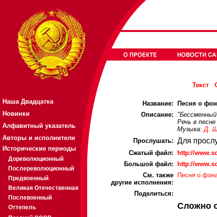
Текст
Наша Двадцатка
Название:
Песня о фона
Новинки
Описание:
"Бессменный ч
Речь в песн
Алфавитный указатель
Музыка:
Д. 
Авторы и исполнители
Для просл
Прослушать:
Исторические периоды
Cжатый файл:
http://www.s
Дореволюционный
Большой файл:
http://www.s
Послереволюционный
См. также
Песня о фона
Предвоенный
другие исполнения:
Великая Отечественная
Поделиться:
Послевоенный
Сложно 
Оттепель