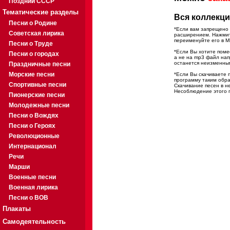
Поздний СССР
Тематические разделы
Вся коллекци
Песни о Родине
*Если вам запрещено 
Советская лирика
расширением. Нажмите
переименуйте его в M
Песни о Труде
*Если Вы хотите помес
Песни о городах
а не на mp3 файл на
останется неизменны
Праздничные песни
Морские песни
*Если Вы скачиваете 
программу таким обра
Спортивные песни
Скачивание песен в н
Несоблюдение этого п
Пионерские песни
Молодежные песни
Песни о Вождях
Песни о Героях
Революционные
Интернационал
Речи
Марши
Военные песни
Военная лирика
Песни о ВОВ
Плакаты
Самодеятельность