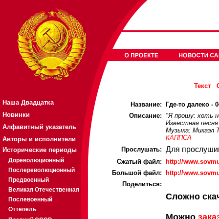
Текст
Наша Двадцатка
Название:
Где-то далеко - 0
Новинки
Описание:
"Я прошу: хоть н
Известная песня
Алфавитный указатель
Музыка: Микаэл 
КАППСА
Авторы и исполнители
Для прослуши
Прослушать:
Исторические периоды
Дореволюционный
Cжатый файл:
http://www.sovm
Послереволюционный
Большой файл:
http://www.sovm
Предвоенный
Поделиться:
Великая Отечественная
Сложно ска
Послевоенный
Оттепель
Можно
зака