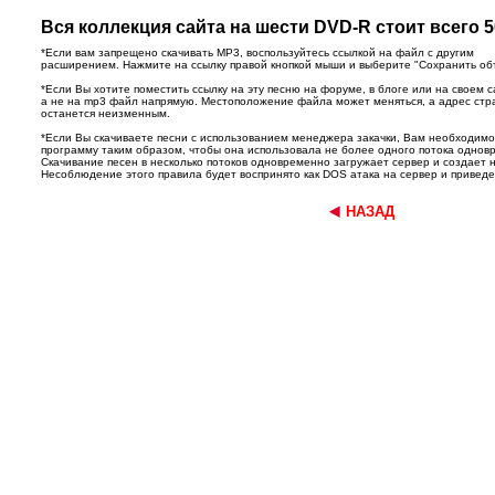
Вся коллекция сайта на шести DVD-R стоит всего 5
*Если вам запрещено скачивать MP3, воспользуйтесь ссылкой на файл с другим
расширением. Нажмите на ссылку правой кнопкой мыши и выберите "Сохранить объек
*Если Вы хотите поместить ссылку на эту песню на форуме, в блоге или на своем с
а не на mp3 файл напрямую. Местоположение файла может меняться, а адрес ст
останется неизменным.
*Если Вы скачиваете песни с использованием менеджера закачки, Вам необходим
программу таким образом, чтобы она использовала не более одного потока однов
Скачивание песен в несколько потоков одновременно загружает сервер и создает 
Несоблюдение этого правила будет воспринято как DOS атака на сервер и приведет
НАЗАД