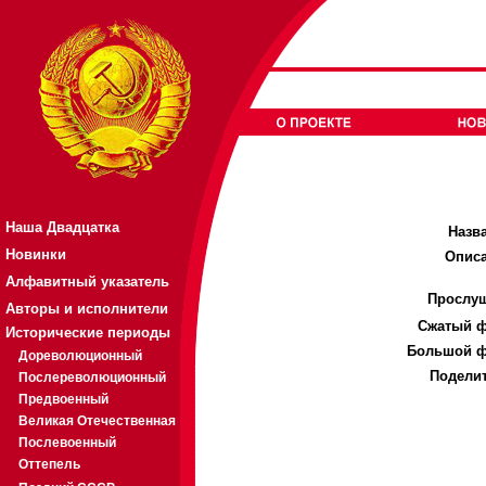
Наша Двадцатка
Назв
Новинки
Описа
Алфавитный указатель
Прослуш
Авторы и исполнители
Cжатый ф
Исторические периоды
Большой ф
Дореволюционный
Поделит
Послереволюционный
Предвоенный
Великая Отечественная
Послевоенный
Оттепель