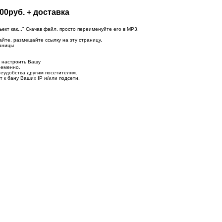
00руб. + доставка
т как..." Скачав файл, просто переименуйте его в MP3.
айте, размещайте ссылку на эту страницу,
раницы
о настроить Вашу
ременно.
неудобства другим посетителям.
 к бану Ваших IP и/или подсети.