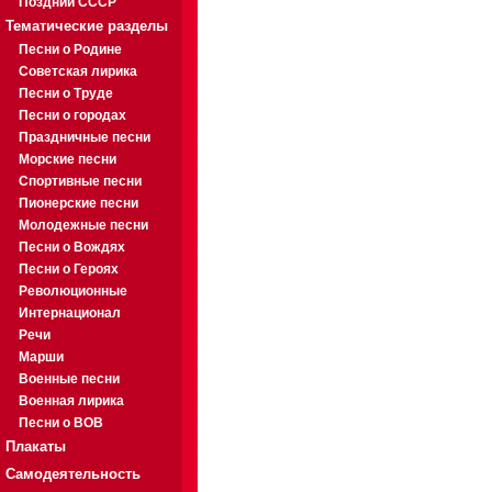
Поздний СССР
Тематические разделы
Песни о Родине
Советская лирика
Песни о Труде
Песни о городах
Праздничные песни
Морские песни
Спортивные песни
Пионерские песни
Молодежные песни
Песни о Вождях
Песни о Героях
Революционные
Интернационал
Речи
Марши
Военные песни
Военная лирика
Песни о ВОВ
Плакаты
Самодеятельность