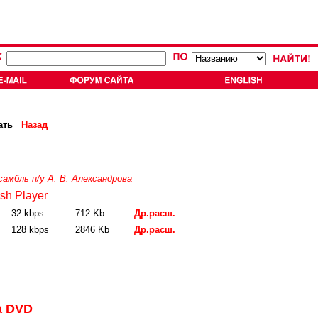
ать
Назад
самбль п/у А. В. Александрова
sh Player
32 kbps
712 Kb
Др.расш.
128 kbps
2846 Kb
Др.расш.
а DVD