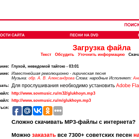
Загрузка файла
Текст
Обсудить
Уточнить информацию
Скач
ание:
Глухой, неведомой тайгою - 03:01
ние:
Известнейшая революционно - лирическая песня
Музыка:
обр. А. В. Александрова
Слова: народные Исполняет:
Ан
Для прослушивания необходимо установить
Adobe Fla
ать:
айл:
http://www.sovmusic.ru/m32/glukhoyn.mp3
айл:
http://www.sovmusic.ru/m/glukhoyn.mp3
ься:
Сложно скачивать MP3-файлы с интернета?
Можно
заказать
все 7300+ советских песен
н