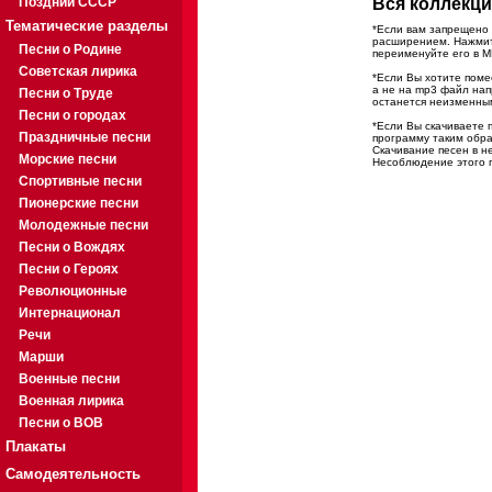
Поздний СССР
Вся коллекци
Тематические разделы
*Если вам запрещено 
расширением. Нажмите
Песни о Родине
переименуйте его в M
Советская лирика
*Если Вы хотите помес
а не на mp3 файл на
Песни о Труде
останется неизменны
Песни о городах
*Если Вы скачиваете 
Праздничные песни
программу таким обра
Скачивание песен в н
Морские песни
Несоблюдение этого п
Спортивные песни
Пионерские песни
Молодежные песни
Песни о Вождях
Песни о Героях
Революционные
Интернационал
Речи
Марши
Военные песни
Военная лирика
Песни о ВОВ
Плакаты
Самодеятельность