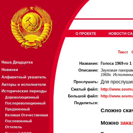
Текст
Наша Двадцатка
Название:
Голоса 1969-го 1 
Новинки
Описание:
Звуковая панорам
1969г. Исполнени
Алфавитный указатель
Для прослуши
Прослушать:
Авторы и исполнители
Cжатый файл:
http://www.sovm
Исторические периоды
Большой файл:
http://www.sovm
Дореволюционный
Поделиться:
Послереволюционный
Предвоенный
Сложно ска
Великая Отечественная
Послевоенный
Можно
зака
Оттепель