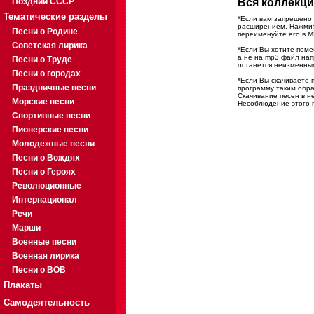
Поздний СССР
Вся коллекци
Тематические разделы
*Если вам запрещено 
расширением. Нажмите
Песни о Родине
переименуйте его в M
Советская лирика
*Если Вы хотите помес
а не на mp3 файл на
Песни о Труде
останется неизменны
Песни о городах
*Если Вы скачиваете 
Праздничные песни
программу таким обра
Скачивание песен в н
Морские песни
Несоблюдение этого п
Спортивные песни
Пионерские песни
Молодежные песни
Песни о Вождях
Песни о Героях
Революционные
Интернационал
Речи
Марши
Военные песни
Военная лирика
Песни о ВОВ
Плакаты
Самодеятельность