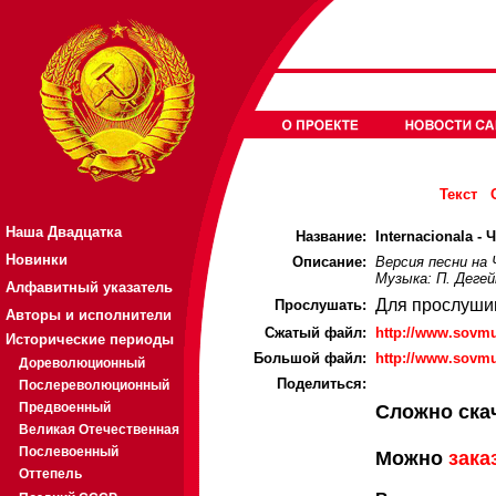
Текст
Наша Двадцатка
Название:
Internacionala - 
Новинки
Описание:
Версия песни на
Музыка: П. Деге
Алфавитный указатель
Для прослуши
Прослушать:
Авторы и исполнители
Cжатый файл:
http://www.sovmu
Исторические периоды
Большой файл:
http://www.sovmu
Дореволюционный
Поделиться:
Послереволюционный
Предвоенный
Сложно ска
Великая Отечественная
Послевоенный
Можно
зака
Оттепель