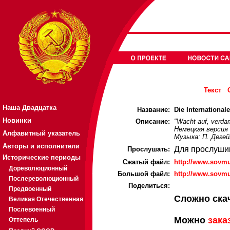
Текст
Наша Двадцатка
Название:
Die International
Новинки
Описание:
"Wacht auf, verdam
Немецкая версия 
Алфавитный указатель
Музыка: П. Деге
Авторы и исполнители
Для прослуши
Прослушать:
Исторические периоды
Cжатый файл:
http://www.sovmu
Дореволюционный
Большой файл:
http://www.sovmu
Послереволюционный
Поделиться:
Предвоенный
Сложно ска
Великая Отечественная
Послевоенный
Можно
зака
Оттепель