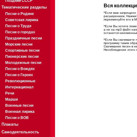
Поздний СССР
Вся коллекци
Тематические разделы
*Если вам запрещено 
Песни о Родине
расширением. Нажмите
Советская лирика
переименуйте его в M
Песни о Труде
*Если Вы хотите помес
а не на mp3 файл на
Песни о городах
останется неизменны
Праздничные песни
*Если Вы скачиваете 
программу таким обра
Морские песни
Скачивание песен в н
Несоблюдение этого п
Спортивные песни
Пионерские песни
Молодежные песни
Песни о Вождях
Песни о Героях
Революционные
Интернационал
Речи
Марши
Военные песни
Военная лирика
Песни о ВОВ
Плакаты
Самодеятельность