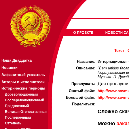
Текст
Наша Двадцатка
Название:
Интернационал - 
Новинки
Описание:
"Bem unidos façamo
Португальская в
Алфавитный указатель
Музыка: П. Дегей
Авторы и исполнители
Для прослуши
Прослушать:
Исторические периоды
Cжатый файл:
http://www.sovmu
Дореволюционный
Большой файл:
http://www.sovmu
Послереволюционный
Поделиться:
Предвоенный
Сложно ска
Великая Отечественная
Послевоенный
Можно
зака
Оттепель