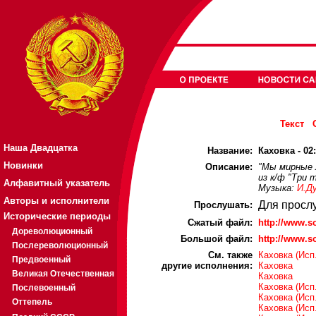
Текст
Наша Двадцатка
Название:
Каховка - 02
Новинки
Описание:
"Мы мирные 
из к/ф "Три 
Алфавитный указатель
Музыка:
И.Д
Авторы и исполнители
Для просл
Прослушать:
Исторические периоды
Cжатый файл:
http://www.
Дореволюционный
Большой файл:
http://www.
Послереволюционный
См. также
Каховка (Исп
Предвоенный
другие исполнения:
Каховка
Великая Отечественная
Каховка
Каховка (Исп
Послевоенный
Каховка (Исп
Оттепель
Каховка (Исп.