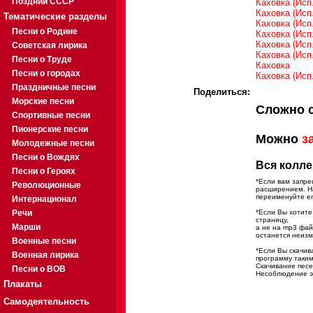
Поздний СССР
Каховка (Исп
Каховка (Исп
Тематические разделы
Каховка (Исп
Песни о Родине
Каховка (Исп
Каховка (Исп
Советская лирика
Каховка (Исп
Песни о Труде
Каховка
Песни о городах
Каховка (Исп.
Праздничные песни
Поделиться:
Морские песни
Сложно 
Спортивные песни
Пионерские песни
Можно
з
Молодежные песни
Песни о Вождях
Вся колле
Песни о Героях
*Если вам запре
Революционные
расширением. На
переименуйте ег
Интернационал
Речи
*Если Вы хотите
страницу,
Марши
а не на mp3 фа
останется неиз
Военные песни
*Если Вы скачив
Военная лирика
программу таким
Скачивание песе
Песни о ВОВ
Несоблюдение эт
Плакаты
Самодеятельность