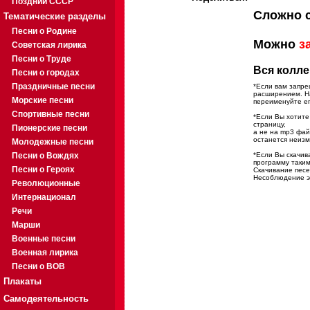
Поздний СССР
Сложно 
Тематические разделы
Песни о Родине
Можно
з
Советская лирика
Песни о Труде
Вся колле
Песни о городах
Праздничные песни
*Если вам запре
расширением. На
Морские песни
переименуйте ег
Спортивные песни
*Если Вы хотите
страницу,
Пионерские песни
а не на mp3 фа
останется неиз
Молодежные песни
Песни о Вождях
*Если Вы скачив
программу таким
Песни о Героях
Скачивание песе
Несоблюдение эт
Революционные
Интернационал
Речи
Марши
Военные песни
Военная лирика
Песни о ВОВ
Плакаты
Самодеятельность