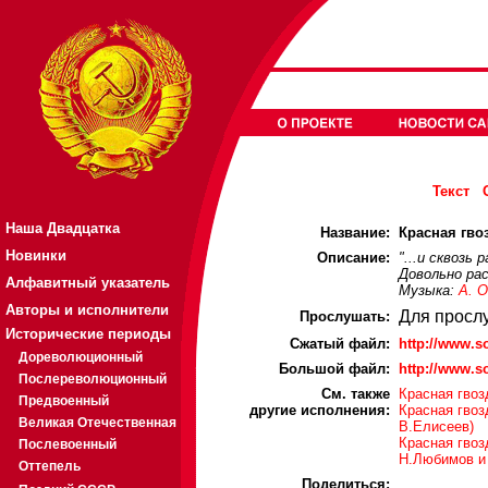
Текст
Наша Двадцатка
Название:
Красная гвоз
Новинки
Описание:
"...и сквозь
Довольно рас
Алфавитный указатель
Музыка:
А. 
Авторы и исполнители
Для просл
Прослушать:
Исторические периоды
Cжатый файл:
http://www.s
Дореволюционный
Большой файл:
http://www.s
Послереволюционный
См. также
Красная гвоз
Предвоенный
другие исполнения:
Красная гвоз
Великая Отечественная
В.Елисеев)
Красная гвоз
Послевоенный
Н.Любимов и
Оттепель
Поделиться: