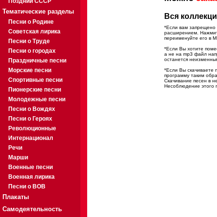
Поздний СССР
Тематические разделы
Вся коллекци
Песни о Родине
*Если вам запрещено 
Советская лирика
расширением. Нажмите
переименуйте его в M
Песни о Труде
*Если Вы хотите помес
Песни о городах
а не на mp3 файл на
останется неизменны
Праздничные песни
Морские песни
*Если Вы скачиваете 
программу таким обра
Спортивные песни
Скачивание песен в н
Несоблюдение этого п
Пионерские песни
Молодежные песни
Песни о Вождях
Песни о Героях
Революционные
Интернационал
Речи
Марши
Военные песни
Военная лирика
Песни о ВОВ
Плакаты
Самодеятельность