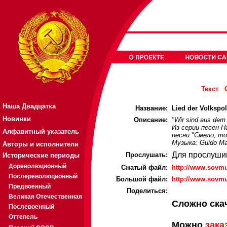
Текст
Наша Двадцатка
Название:
Lied der Volkspol
Новинки
Описание:
"Wir sind aus dem
Из серии песен 
Алфавитный указатель
песни "Смело, то
Музыка: Guido Ma
Авторы и исполнители
Для прослуши
Прослушать:
Исторические периоды
Дореволюционный
Cжатый файл:
http://www.sovmu
Послереволюционный
Большой файл:
http://www.sovmu
Предвоенный
Поделиться:
Великая Отечественная
Сложно ска
Послевоенный
Оттепель
Можно
зака