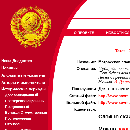
Текст
Наша Двадцатка
Название:
Матросская слава
Новинки
Описание:
"Туда, где навеки
"Тот будет всю 
Алфавитный указатель
Песня о преемст
Музыка:
И. Дзер
Авторы и исполнители
Для прослуши
Прослушать:
Исторические периоды
Дореволюционный
Cжатый файл:
http://www.sovm
Послереволюционный
Большой файл:
http://www.sovm
Предвоенный
Поделиться:
Великая Отечественная
Сложно ска
Послевоенный
Оттепель
Можно
зака