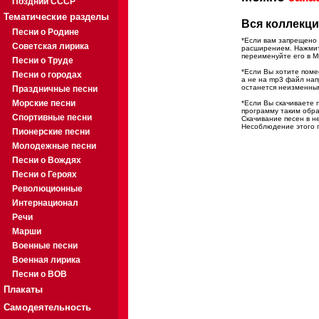
Поздний СССР
Тематические разделы
Вся коллекци
Песни о Родине
*Если вам запрещено 
Советская лирика
расширением. Нажмите
переименуйте его в M
Песни о Труде
*Если Вы хотите помес
Песни о городах
а не на mp3 файл на
останется неизменны
Праздничные песни
Морские песни
*Если Вы скачиваете 
программу таким обра
Спортивные песни
Скачивание песен в н
Несоблюдение этого п
Пионерские песни
Молодежные песни
Песни о Вождях
Песни о Героях
Революционные
Интернационал
Речи
Марши
Военные песни
Военная лирика
Песни о ВОВ
Плакаты
Самодеятельность