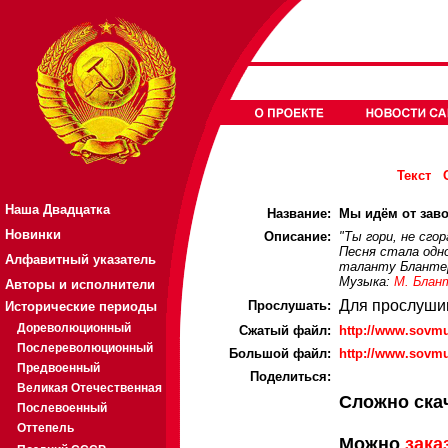
Текст
Наша Двадцатка
Название:
Мы идём от заво
Новинки
Описание:
"Ты гори, не сго
Песня стала одн
Алфавитный указатель
таланту Бланте
Музыка:
М. Блан
Авторы и исполнители
Для прослуши
Прослушать:
Исторические периоды
Дореволюционный
Cжатый файл:
http://www.sovm
Послереволюционный
Большой файл:
http://www.sovm
Предвоенный
Поделиться:
Великая Отечественная
Сложно ска
Послевоенный
Оттепель
Можно
зака