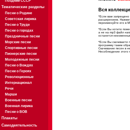
Поздний СССР
Тематические разделы
Вся коллекци
Песни о Родине
*Если вам запрещено 
Советская лирика
расширением. Нажмите
переименуйте его в M
Песни о Труде
*Если Вы хотите помес
Песни о городах
а не на mp3 файл на
останется неизменны
Праздничные песни
Морские песни
*Если Вы скачиваете 
программу таким обра
Спортивные песни
Скачивание песен в н
Несоблюдение этого п
Пионерские песни
Молодежные песни
Песни о Вождях
Песни о Героях
Революционные
Интернационал
Речи
Марши
Военные песни
Военная лирика
Песни о ВОВ
Плакаты
Самодеятельность