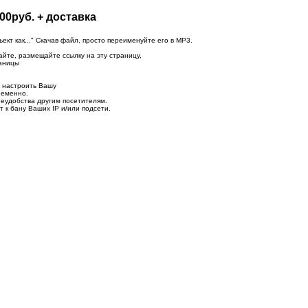
00руб. + доставка
т как..." Скачав файл, просто переименуйте его в MP3.
айте, размещайте ссылку на эту страницу,
раницы
о настроить Вашу
ременно.
неудобства другим посетителям.
 к бану Ваших IP и/или подсети.