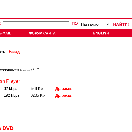
ать
Назад
авляемся в поход..."
sh Player
32 kbps
548 Kb
Др.расш.
192 kbps
3285 Kb
Др.расш.
а DVD