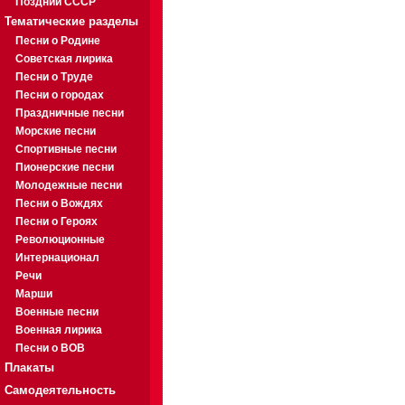
Поздний СССР
Тематические разделы
Песни о Родине
Советская лирика
Песни о Труде
Песни о городах
Праздничные песни
Морские песни
Спортивные песни
Пионерские песни
Молодежные песни
Песни о Вождях
Песни о Героях
Революционные
Интернационал
Речи
Марши
Военные песни
Военная лирика
Песни о ВОВ
Плакаты
Самодеятельность