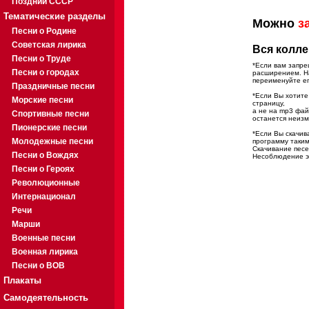
Поздний СССР
Тематические разделы
Можно
з
Песни о Родине
Советская лирика
Вся колле
Песни о Труде
*Если вам запре
Песни о городах
расширением. На
переименуйте ег
Праздничные песни
*Если Вы хотите
Морские песни
страницу,
а не на mp3 фа
Спортивные песни
останется неиз
Пионерские песни
*Если Вы скачив
Молодежные песни
программу таким
Скачивание песе
Песни о Вождях
Несоблюдение эт
Песни о Героях
Революционные
Интернационал
Речи
Марши
Военные песни
Военная лирика
Песни о ВОВ
Плакаты
Самодеятельность