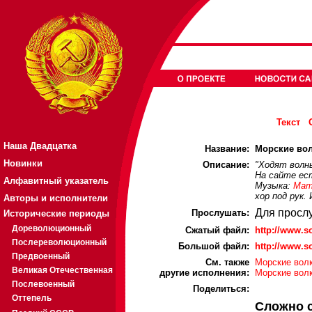
Текст
Наша Двадцатка
Название:
Морские волк
Новинки
Описание:
"Ходят волны
На сайте ест
Алфавитный указатель
Музыка:
Мат
хор под рук.
Авторы и исполнители
Для просл
Прослушать:
Исторические периоды
Дореволюционный
Cжатый файл:
http://www.
Послереволюционный
Большой файл:
http://www.
Предвоенный
См. также
Морские волк
Великая Отечественная
другие исполнения:
Морские волк
Послевоенный
Поделиться:
Оттепель
Сложно 