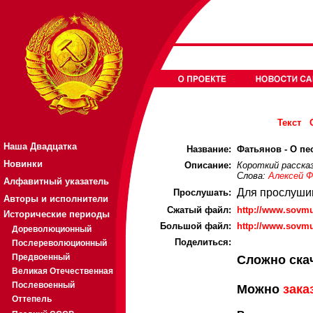
Текст
Наша Двадцатка
Название:
Фатьянов - О пес
Новинки
Описание:
Короткий рассказ
Слова:
Алексей 
Алфавитный указатель
Для прослуши
Прослушать:
Авторы и исполнители
Cжатый файл:
http://www.sovm
Исторические периоды
Большой файл:
http://www.sovm
Дореволюционный
Поделиться:
Послереволюционный
Предвоенный
Сложно ска
Великая Отечественная
Послевоенный
Можно
зака
Оттепель