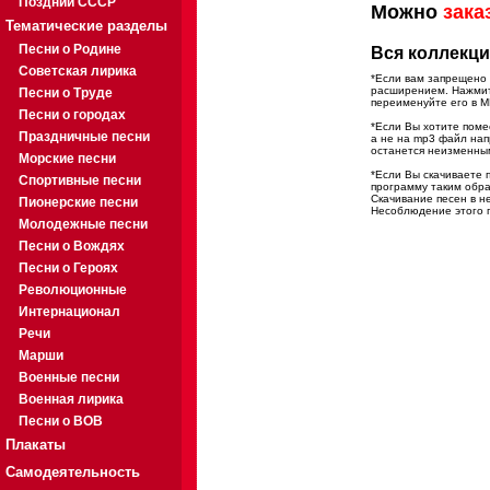
Поздний СССР
Можно
зака
Тематические разделы
Песни о Родине
Вся коллекци
Советская лирика
*Если вам запрещено 
расширением. Нажмите
Песни о Труде
переименуйте его в M
Песни о городах
*Если Вы хотите помес
Праздничные песни
а не на mp3 файл на
останется неизменны
Морские песни
*Если Вы скачиваете 
Спортивные песни
программу таким обра
Скачивание песен в н
Пионерские песни
Несоблюдение этого п
Молодежные песни
Песни о Вождях
Песни о Героях
Революционные
Интернационал
Речи
Марши
Военные песни
Военная лирика
Песни о ВОВ
Плакаты
Самодеятельность