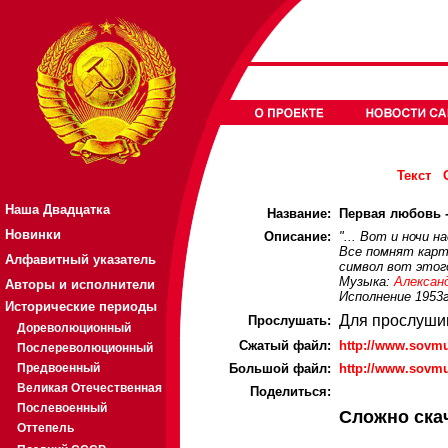
Текст
Наша Двадцатка
Название:
Первая любовь -
Новинки
Описание:
"... Вот и ночи н
Все помнят карт
Алфавитный указатель
символ вот этог
Музыка:
Алексан
Авторы и исполнители
Исполнение 1953г
Исторические периоды
Для прослуши
Прослушать:
Дореволюционный
Cжатый файл:
http://www.sovmu
Послереволюционный
Предвоенный
Большой файл:
http://www.sovmu
Великая Отечественная
Поделиться:
Послевоенный
Сложно ска
Оттепель