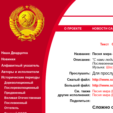
Текст
Наша Двадцатка
Название:
Песня мира -
Новинки
Описание:
"С нами люд
Послевоенная
Алфавитный указатель
Музыка:
Шос
Авторы и исполнители
Для просл
Прослушать:
Исторические периоды
Cжатый файл:
http://www.
Дореволюционный
Большой файл:
http://www.
Послереволюционный
См. также
Песня мира (
Предвоенный
другие исполнения:
Песня мира (
Великая Отечественная
Поделиться:
Послевоенный
Сложно 
Оттепель