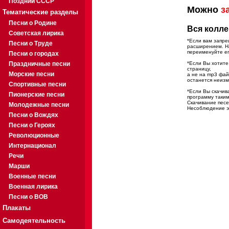
Поздний СССР
Можно
з
Тематические разделы
Песни о Родине
Вся колле
Советская лирика
*Если вам запре
Песни о Труде
расширением. На
переименуйте ег
Песни о городах
Праздничные песни
*Если Вы хотите
страницу,
Морские песни
а не на mp3 фа
останется неиз
Спортивные песни
*Если Вы скачив
Пионерские песни
программу таким
Скачивание песе
Молодежные песни
Несоблюдение эт
Песни о Вождях
Песни о Героях
Революционные
Интернационал
Речи
Марши
Военные песни
Военная лирика
Песни о ВОВ
Плакаты
Самодеятельность