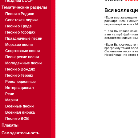
Поздний СССР
Тематические разделы
Вся коллекци
Песни о Родине
*Если вам запрещено 
Советская лирика
расширением. Нажмите
переименуйте его в M
Песни о Труде
*Если Вы хотите помес
Песни о городах
а не на mp3 файл на
останется неизменны
Праздничные песни
Морские песни
*Если Вы скачиваете 
программу таким обра
Спортивные песни
Скачивание песен в н
Несоблюдение этого п
Пионерские песни
Молодежные песни
Песни о Вождях
Песни о Героях
Революционные
Интернационал
Речи
Марши
Военные песни
Военная лирика
Песни о ВОВ
Плакаты
Самодеятельность