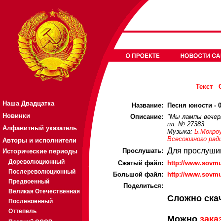
Текст
Наша Двадцатка
Название:
Песня юности - 0
Новинки
Описание:
"Мы лампы вечерн
пл. № 27383
Алфавитный указатель
Музыка:
Б.Мокро
Всесоюзного рад
Авторы и исполнители
Для прослуши
Прослушать:
Исторические периоды
Дореволюционный
Cжатый файл:
http://www.sovm
Послереволюционный
Большой файл:
http://www.sovm
Предвоенный
Поделиться:
Великая Отечественная
Сложно ска
Послевоенный
Оттепель
Можно
зака