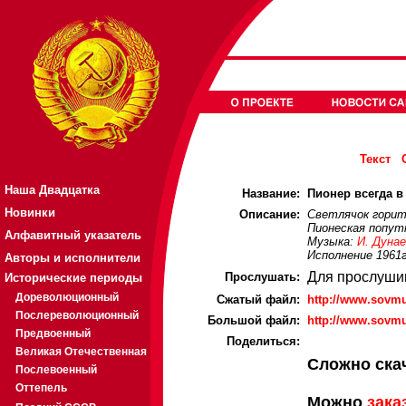
Текст
Наша Двадцатка
Название:
Пионер всегда в 
Новинки
Описание:
Светлячок горит
Пионеская попут
Алфавитный указатель
Музыка:
И. Дуна
Исполнение 1961г
Авторы и исполнители
Для прослуши
Прослушать:
Исторические периоды
Дореволюционный
Cжатый файл:
http://www.sovm
Послереволюционный
Большой файл:
http://www.sovmu
Предвоенный
Поделиться:
Великая Отечественная
Сложно ска
Послевоенный
Оттепель
Можно
зака