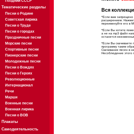
Поздний СССР
Тематические разделы
Вся коллекци
Песни о Родине
*Если вам запрещено 
Советская лирика
расширением. Нажмите
переименуйте его в M
Песни о Труде
*Если Вы хотите помес
Песни о городах
а не на mp3 файл на
останется неизменны
Праздничные песни
Морские песни
*Если Вы скачиваете 
программу таким обра
Спортивные песни
Скачивание песен в н
Несоблюдение этого п
Пионерские песни
Молодежные песни
Песни о Вождях
Песни о Героях
Революционные
Интернационал
Речи
Марши
Военные песни
Военная лирика
Песни о ВОВ
Плакаты
Самодеятельность