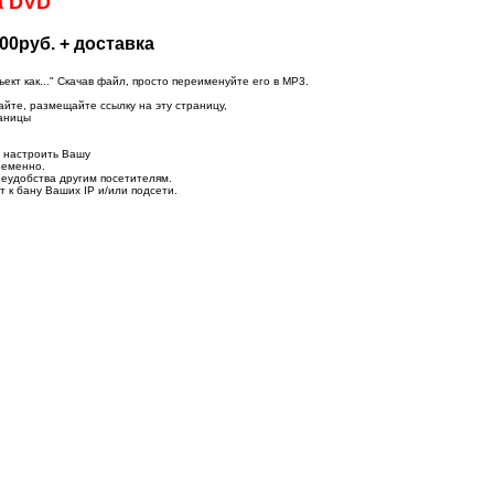
а DVD
00руб. + доставка
т как..." Скачав файл, просто переименуйте его в MP3.
айте, размещайте ссылку на эту страницу,
раницы
о настроить Вашу
ременно.
неудобства другим посетителям.
 к бану Ваших IP и/или подсети.