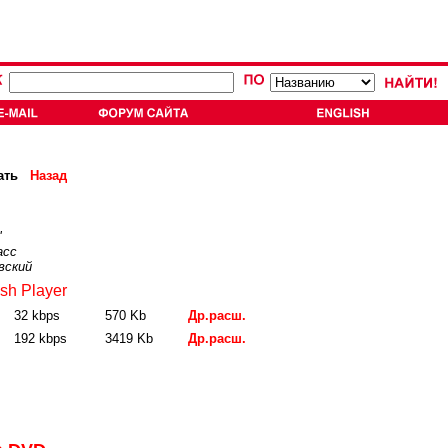
ать
Назад
"
асс
вский
sh Player
32 kbps
570 Kb
Др.расш.
192 kbps
3419 Kb
Др.расш.