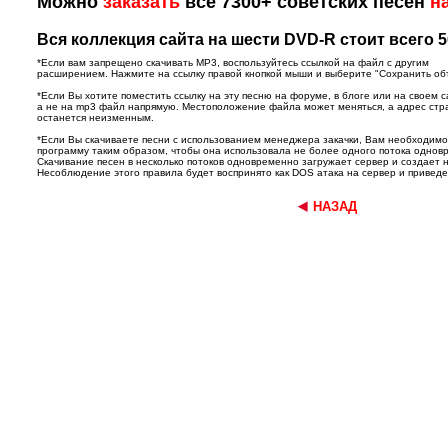
Можно
заказать
все 7300+ советских песен
н
Вся коллекция сайта на шести DVD-R стоит всего 5
*Если вам запрещено скачивать MP3, воспользуйтесь ссылкой на файл с другим
расширением. Нажмите на ссылку правой кнопкой мыши и выберите "Сохранить объек
*Если Вы хотите поместить ссылку на эту песню на форуме, в блоге или на своем с
а не на mp3 файл напрямую. Местоположение файла может меняться, а адрес ст
останется неизменным.
*Если Вы скачиваете песни с использованием менеджера закачки, Вам необходим
программу таким образом, чтобы она использовала не более одного потока однов
Скачивание песен в несколько потоков одновременно загружает сервер и создает 
Несоблюдение этого правила будет воспринято как DOS атака на сервер и приведет
НАЗАД