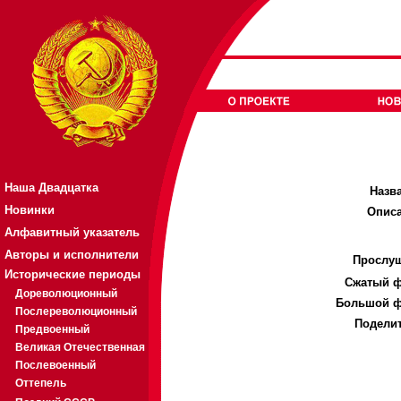
Наша Двадцатка
Назв
Новинки
Описа
Алфавитный указатель
Авторы и исполнители
Прослуш
Исторические периоды
Cжатый ф
Дореволюционный
Большой ф
Послереволюционный
Поделит
Предвоенный
Великая Отечественная
Послевоенный
Оттепель