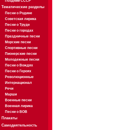
Поздний СССР
Тематические разделы
Песни о Родине
Советская лирика
Песни о Труде
Песни о городах
Праздничные песни
Морские песни
Спортивные песни
Пионерские песни
Молодежные песни
Песни о Вождях
Песни о Героях
Революционные
Интернационал
Речи
Марши
Военные песни
Военная лирика
Песни о ВОВ
Плакаты
Самодеятельность