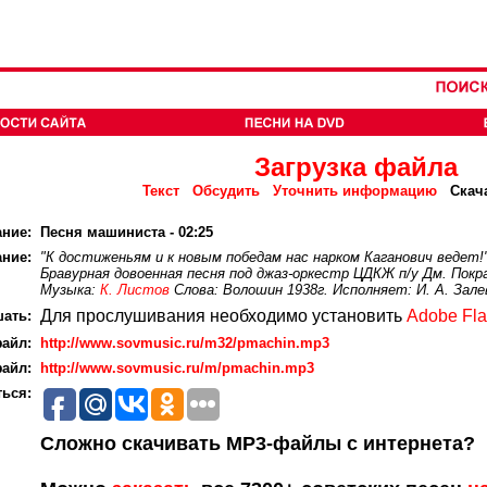
Загрузка файла
Текст
Обсудить
Уточнить информацию
Скач
ание:
Песня машиниста - 02:25
ние:
"К достиженьям и к новым победам нас нарком Каганович ведет!
Бравурная довоенная песня под джаз-оркестр ЦДКЖ п/у Дм. Покр
Музыка:
К. Листов
Слова: Волошин 1938г. Исполняет: И. А. Зале
Для прослушивания необходимо установить
Adobe Fla
ать:
айл:
http://www.sovmusic.ru/m32/pmachin.mp3
айл:
http://www.sovmusic.ru/m/pmachin.mp3
ься:
Сложно скачивать MP3-файлы с интернета?