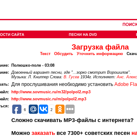
Загрузка файла
Текст
Обсудить
Уточнить информацию
Скач
ание:
Полюшко-поле - 03:08
ние:
Довоенный вариант песни, где "...зорко смотрит Ворошилов".
Музыка: Л. Книппер Слова:
В. Гусев
1934г. Исполняет:
Анс. Алек
Для прослушивания необходимо установить
Adobe Fla
ать:
айл:
http://www.sovmusic.ru/m32/polpol2.mp3
айл:
http://www.sovmusic.ru/m/polpol2.mp3
ься:
6
2
Сложно скачивать MP3-файлы с интернета?
Можно
заказать
все 7300+ советских песен
н