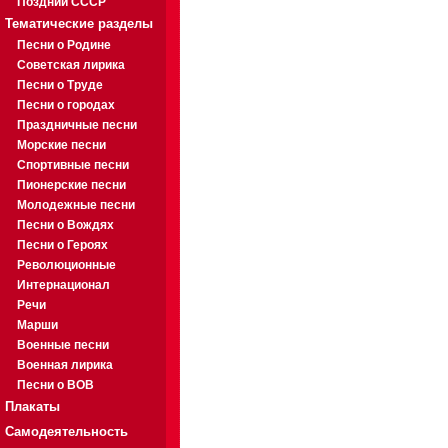
Поздний СССР
Тематические разделы
Песни о Родине
Советская лирика
Песни о Труде
Песни о городах
Праздничные песни
Морские песни
Спортивные песни
Пионерские песни
Молодежные песни
Песни о Вождях
Песни о Героях
Революционные
Интернационал
Речи
Марши
Военные песни
Военная лирика
Песни о ВОВ
Плакаты
Самодеятельность