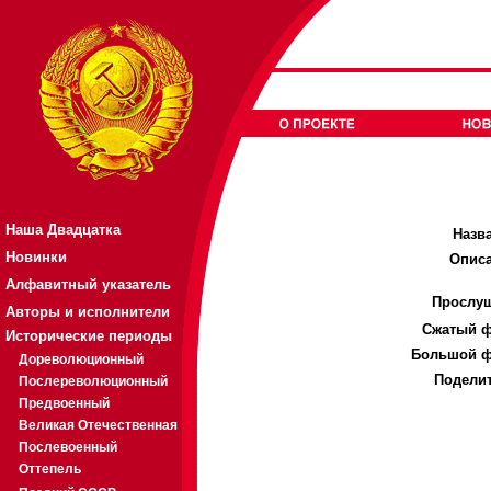
Наша Двадцатка
Назв
Новинки
Описа
Алфавитный указатель
Прослуш
Авторы и исполнители
Cжатый ф
Исторические периоды
Большой ф
Дореволюционный
Поделит
Послереволюционный
Предвоенный
Великая Отечественная
Послевоенный
Оттепель