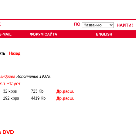
ать
Назад
сандрова
Исполнение 1937г.
sh Player
32 kbps
723 Kb
Др.расш.
192 kbps
4419 Kb
Др.расш.
а DVD