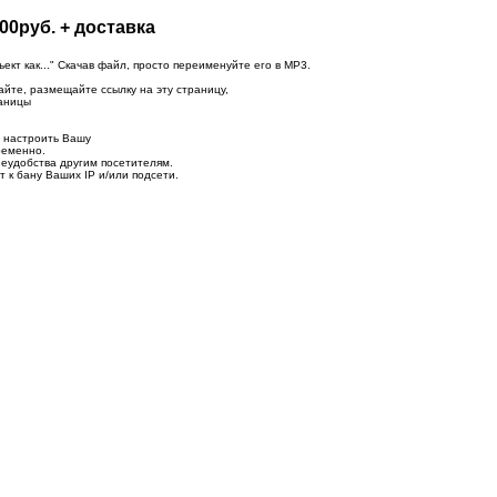
00руб. + доставка
т как..." Скачав файл, просто переименуйте его в MP3.
айте, размещайте ссылку на эту страницу,
раницы
о настроить Вашу
ременно.
неудобства другим посетителям.
 к бану Ваших IP и/или подсети.