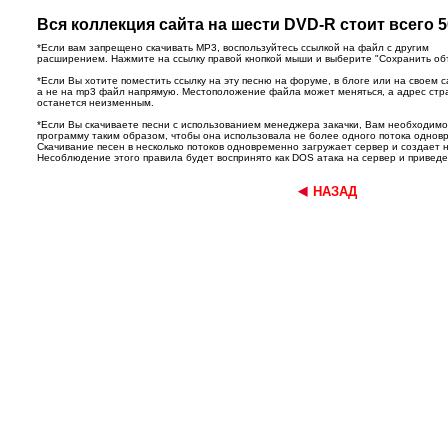
Вся коллекция сайта на шести DVD-R стоит всего 5
*Если вам запрещено скачивать MP3, воспользуйтесь ссылкой на файл с другим
расширением. Нажмите на ссылку правой кнопкой мыши и выберите "Сохранить объек
*Если Вы хотите поместить ссылку на эту песню на форуме, в блоге или на своем с
а не на mp3 файл напрямую. Местоположение файла может меняться, а адрес ст
останется неизменным.
*Если Вы скачиваете песни с использованием менеджера закачки, Вам необходим
программу таким образом, чтобы она использовала не более одного потока однов
Скачивание песен в несколько потоков одновременно загружает сервер и создает 
Несоблюдение этого правила будет воспринято как DOS атака на сервер и приведет
НАЗАД