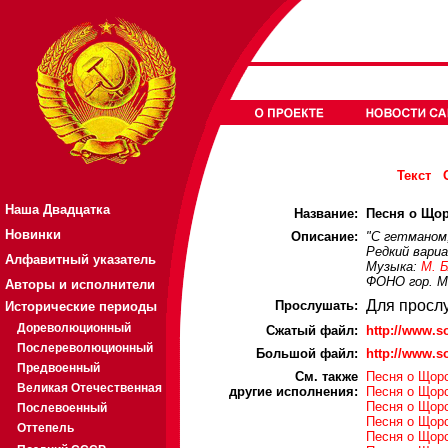
Текст
Наша Двадцатка
Название:
Песня о Щорс
Новинки
Описание:
"С гетманом,
Редкий вари
Алфавитный указатель
Музыка:
М. 
ФОНО гор. Мо
Авторы и исполнители
Для просл
Прослушать:
Исторические периоды
Дореволюционный
Cжатый файл:
http://www.
Послереволюционный
Большой файл:
http://www.
Предвоенный
См. также
Песня о Щор
Великая Отечественная
другие исполнения:
Песня о Щорс
Песня о Щорс
Послевоенный
Песня о Щорс
Оттепель
Песня о Щорс