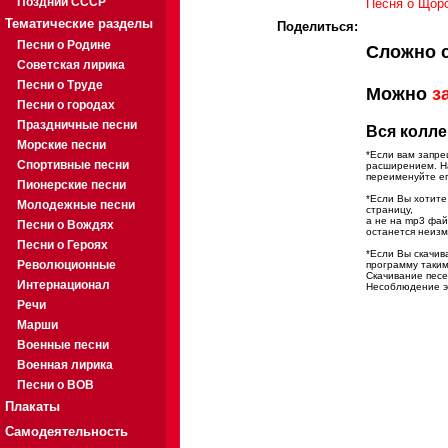
Поздний СССР
Песня о Щорс
Тематические разделы
Поделиться:
Песни о Родине
Сложно 
Советская лирика
Песни о Труде
Можно
з
Песни о городах
Праздничные песни
Вся колле
Морские песни
*Если вам запре
Спортивные песни
расширением. На
переименуйте ег
Пионерские песни
*Если Вы хотите
Молодежные песни
страницу,
а не на mp3 фа
Песни о Вождях
останется неиз
Песни о Героях
*Если Вы скачив
Революционные
программу таким
Скачивание песе
Интернационал
Несоблюдение эт
Речи
Марши
Военные песни
Военная лирика
Песни о ВОВ
Плакаты
Самодеятельность