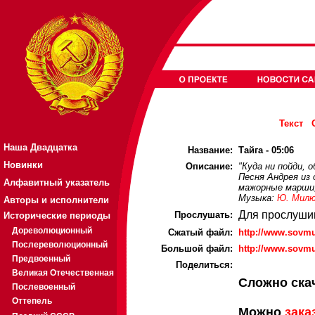
Текст
Наша Двадцатка
Название:
Тайга - 05:06
Новинки
Описание:
"Куда ни пойди, 
Песня Андрея из 
Алфавитный указатель
мажорные марши,
Музыка:
Ю. Мил
Авторы и исполнители
Для прослуши
Прослушать:
Исторические периоды
Дореволюционный
Cжатый файл:
http://www.sovmu
Послереволюционный
Большой файл:
http://www.sovmu
Предвоенный
Поделиться:
Великая Отечественная
Сложно ска
Послевоенный
Оттепель
Можно
зака