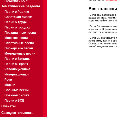
Поздний СССР
Тематические разделы
Вся коллекци
Песни о Родине
*Если вам запрещено 
Советская лирика
расширением. Нажмите
переименуйте его в M
Песни о Труде
*Если Вы хотите помес
Песни о городах
а не на mp3 файл на
останется неизменны
Праздничные песни
Морские песни
*Если Вы скачиваете 
программу таким обра
Спортивные песни
Скачивание песен в н
Несоблюдение этого п
Пионерские песни
Молодежные песни
Песни о Вождях
Песни о Героях
Революционные
Интернационал
Речи
Марши
Военные песни
Военная лирика
Песни о ВОВ
Плакаты
Самодеятельность