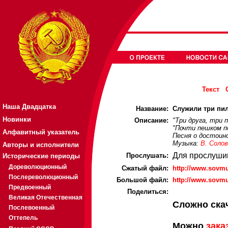
Текст
Наша Двадцатка
Название:
Служили три пило
Новинки
Описание:
"Три друга, три 
"Почти пешком по
Алфавитный указатель
Песня о достоин
Музыка:
В. Соло
Авторы и исполнители
Для прослуши
Прослушать:
Исторические периоды
Дореволюционный
Cжатый файл:
http://www.sovmu
Послереволюционный
Большой файл:
http://www.sovmu
Предвоенный
Поделиться:
Великая Отечественная
Сложно ска
Послевоенный
Оттепель
Можно
зака