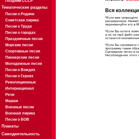
Поздний СССР
Тематические разделы
Вся коллекци
Песни о Родине
*Если вам запрещено 
Советская лирика
расширением. Нажмите
переименуйте его в M
Песни о Труде
*Если Вы хотите помес
Песни о городах
а не на mp3 файл на
останется неизменны
Праздничные песни
Морские песни
*Если Вы скачиваете 
программу таким обра
Спортивные песни
Скачивание песен в н
Несоблюдение этого п
Пионерские песни
Молодежные песни
Песни о Вождях
Песни о Героях
Революционные
Интернационал
Речи
Марши
Военные песни
Военная лирика
Песни о ВОВ
Плакаты
Самодеятельность