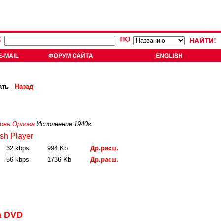
ать
Назад
овь Орлова
Исполнение 1940г.
sh Player
32 kbps
994 Kb
Др.расш.
56 kbps
1736 Kb
Др.расш.
а DVD