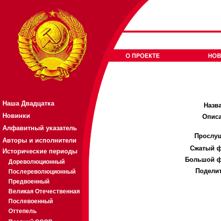
Наша Двадцатка
Назв
Новинки
Описа
Алфавитный указатель
Прослуш
Авторы и исполнители
Cжатый ф
Исторические периоды
Большой ф
Дореволюционный
Поделит
Послереволюционный
Предвоенный
Великая Отечественная
Послевоенный
Оттепель