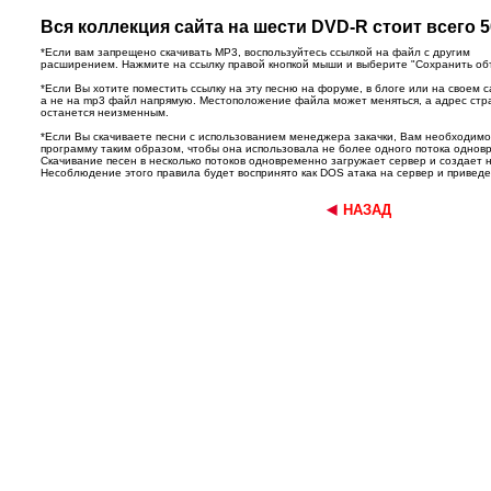
Вся коллекция сайта на шести DVD-R стоит всего 5
*Если вам запрещено скачивать MP3, воспользуйтесь ссылкой на файл с другим
расширением. Нажмите на ссылку правой кнопкой мыши и выберите "Сохранить объек
*Если Вы хотите поместить ссылку на эту песню на форуме, в блоге или на своем с
а не на mp3 файл напрямую. Местоположение файла может меняться, а адрес ст
останется неизменным.
*Если Вы скачиваете песни с использованием менеджера закачки, Вам необходим
программу таким образом, чтобы она использовала не более одного потока однов
Скачивание песен в несколько потоков одновременно загружает сервер и создает 
Несоблюдение этого правила будет воспринято как DOS атака на сервер и приведет
НАЗАД