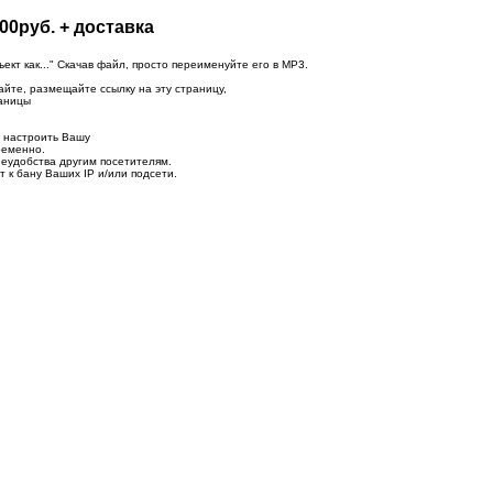
00руб. + доставка
т как..." Скачав файл, просто переименуйте его в MP3.
айте, размещайте ссылку на эту страницу,
раницы
о настроить Вашу
ременно.
неудобства другим посетителям.
 к бану Ваших IP и/или подсети.