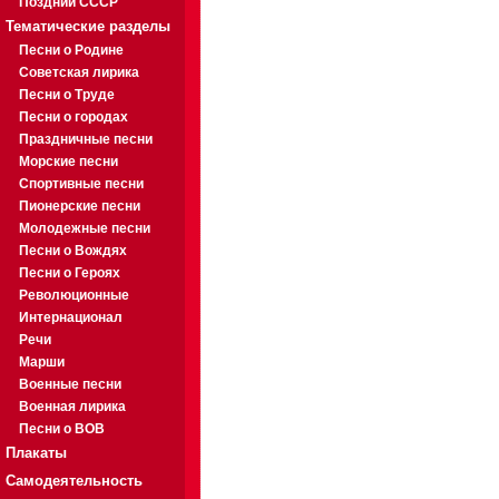
Поздний СССР
Тематические разделы
Песни о Родине
Советская лирика
Песни о Труде
Песни о городах
Праздничные песни
Морские песни
Спортивные песни
Пионерские песни
Молодежные песни
Песни о Вождях
Песни о Героях
Революционные
Интернационал
Речи
Марши
Военные песни
Военная лирика
Песни о ВОВ
Плакаты
Самодеятельность