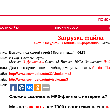
Загрузка файла
Текст
Обсудить
Уточнить информацию
Скач
ание:
Высоко, под самой тучей ( Песня-птица ) - 04:13
ние:
Из к/ф "Светлый путь"
Музыка:
И. Дунаевский
Слова: М. Вольпин 1940г. Исполняет:
Люб
Для прослушивания необходимо установить
Adobe Fla
ать:
айл:
http://www.sovmusic.ru/m32/visoko.mp3
айл:
http://www.sovmusic.ru/m/visoko.mp3
ься:
Сложно скачивать MP3-файлы с интернета?
Можно
заказать
все 7300+ советских песен
н