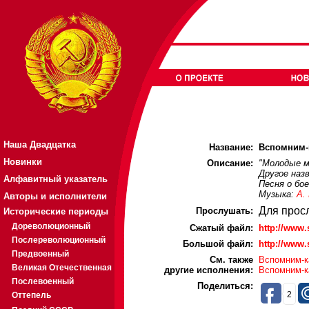
Наша Двадцатка
Название:
Вспомним-к
Новинки
Описание:
"Молодые му
Другое назв
Алфавитный указатель
Песня о бое
Музыка:
А.
Авторы и исполнители
Для прос
Прослушать:
Исторические периоды
Дореволюционный
Cжатый файл:
http://www
Послереволюционный
Большой файл:
http://www
Предвоенный
См. также
Вспомним-к
Великая Отечественная
другие исполнения:
Вспомним-ка
Послевоенный
Поделиться:
2
Оттепель