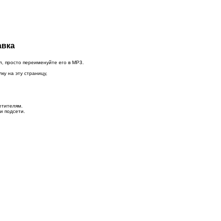
авка
л, просто переименуйте его в MP3.
ку на эту страницу,
етителям.
и подсети.