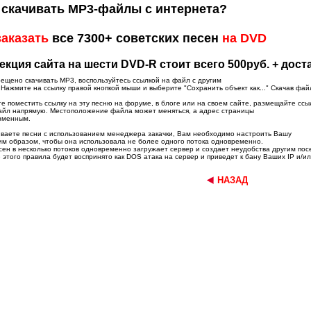
скачивать MP3-файлы с интернета?
заказать
все 7300+ советских песен
на DVD
екция сайта на шести DVD-R стоит всего 500руб. + дост
рещено скачивать MP3, воспользуйтесь ссылкой на файл с другим
Нажмите на ссылку правой кнопкой мыши и выберите "Сохранить объект как..." Скачав фай
е поместить ссылку на эту песню на форуме, в блоге или на своем сайте, размещайте ссыл
айл напрямую. Местоположение файла может меняться, а адрес страницы
зменным.
иваете песни с использованием менеджера закачки, Вам необходимо настроить Вашу
им образом, чтобы она использовала не более одного потока одновременно.
сен в несколько потоков одновременно загружает сервер и создает неудобства другим пос
того правила будет воспринято как DOS атака на сервер и приведет к бану Ваших IP и/ил
НАЗАД