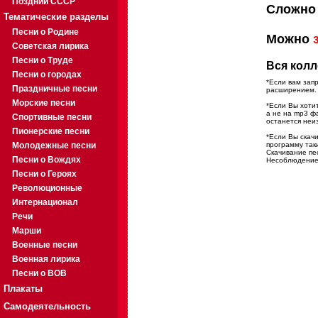
Поздний СССР
Сложно 
Тематические разделы
Песни о Родине
Можно
Советская лирика
Песни о Труде
Вся колл
Песни о городах
*Если вам зап
Праздничные песни
расширением. 
Морские песни
*Если Вы хотит
а не на mp3 ф
Спортивные песни
останется неи
Пионерские песни
*Если Вы скач
Молодежные песни
программу так
Скачивание пе
Песни о Вождях
Несоблюдение э
Песни о Героях
Революционные
Интернационал
Речи
Марши
Военные песни
Военная лирика
Песни о ВОВ
Плакаты
Самодеятельность