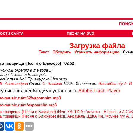
Загрузка файла
Текст
Обсудить
Уточнить информацию
Скач
а товарищи (Песня о Блюхере) - 02:52
скулы окрепли в те года..."
ание: "Песня о Блюхере".
вой славе 2-ой Приамурской дивизии.
 В. Александров
Слова:
С. Алымов
1929г. Исполняет:
Ансамбль п/у А. В
лушивания необходимо установить
Adobe Flash Player
.sovmusic.ru/m32/vspomnim.mp3
.sovmusic.ru/m/vspomnim.mp3
а товарищи (Песня о Блюхере) (Исп. КАППСА Солисты - Н.Гресь и А.Сиби
 товарищи (Песня о Блюхере) (Исп. Ансамбль ЦДКА им. Фрунзе п/у А. В.