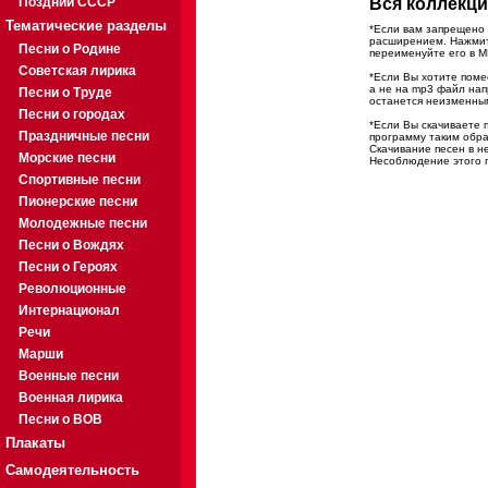
Поздний СССР
Вся коллекци
Тематические разделы
*Если вам запрещено 
расширением. Нажмите
Песни о Родине
переименуйте его в M
Советская лирика
*Если Вы хотите помес
а не на mp3 файл на
Песни о Труде
останется неизменны
Песни о городах
*Если Вы скачиваете 
Праздничные песни
программу таким обра
Скачивание песен в н
Морские песни
Несоблюдение этого п
Спортивные песни
Пионерские песни
Молодежные песни
Песни о Вождях
Песни о Героях
Революционные
Интернационал
Речи
Марши
Военные песни
Военная лирика
Песни о ВОВ
Плакаты
Самодеятельность