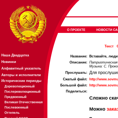
Текст
Наша Двадцатка
Название:
Вставайте, люди 
Новинки
Описание:
Патриотическая п
Музыка: С. Проко
Алфавитный указатель
Для прослуши
Прослушать:
Авторы и исполнители
Cжатый файл:
http://www.sovmu
Исторические периоды
Большой файл:
http://www.sovmu
Дореволюционный
Поделиться:
Послереволюционный
Предвоенный
Сложно ска
Великая Отечественная
Послевоенный
Можно
зака
Оттепель