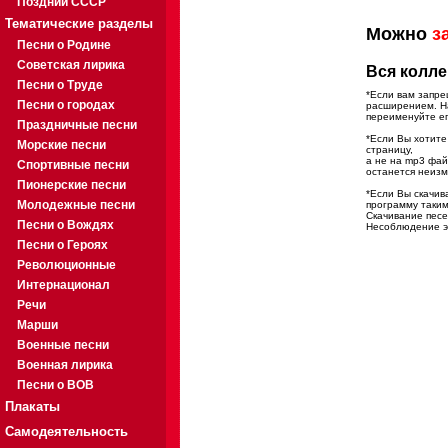
Поздний СССР
Тематические разделы
Можно
з
Песни о Родине
Советская лирика
Вся колле
Песни о Труде
*Если вам запре
Песни о городах
расширением. На
переименуйте ег
Праздничные песни
*Если Вы хотите
Морские песни
страницу,
а не на mp3 фа
Спортивные песни
останется неиз
Пионерские песни
*Если Вы скачив
Молодежные песни
программу таким
Скачивание песе
Песни о Вождях
Несоблюдение эт
Песни о Героях
Революционные
Интернационал
Речи
Марши
Военные песни
Военная лирика
Песни о ВОВ
Плакаты
Самодеятельность