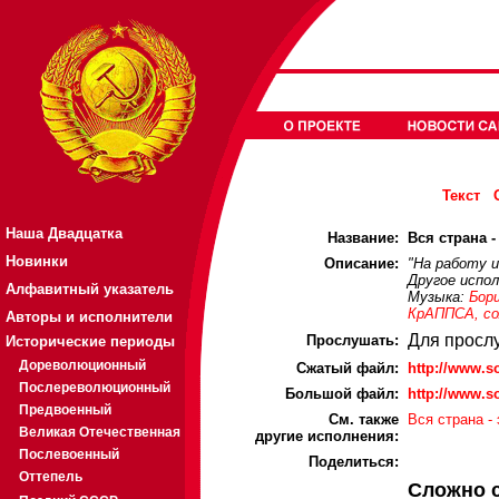
Текст
Наша Двадцатка
Название:
Вся страна -
Новинки
Описание:
"На работу и
Другое испол
Алфавитный указатель
Музыка:
Бор
КрАППСА, со
Авторы и исполнители
Для просл
Прослушать:
Исторические периоды
Дореволюционный
Cжатый файл:
http://www.s
Послереволюционный
Большой файл:
http://www.s
Предвоенный
См. также
Вся страна -
Великая Отечественная
другие исполнения:
Послевоенный
Поделиться:
Оттепель
Сложно 