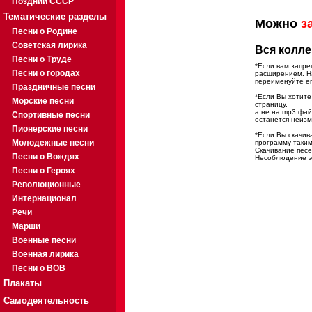
Поздний СССР
Тематические разделы
Можно
з
Песни о Родине
Советская лирика
Вся колле
Песни о Труде
*Если вам запре
Песни о городах
расширением. На
переименуйте ег
Праздничные песни
*Если Вы хотите
Морские песни
страницу,
а не на mp3 фа
Спортивные песни
останется неиз
Пионерские песни
*Если Вы скачив
Молодежные песни
программу таким
Скачивание песе
Песни о Вождях
Несоблюдение эт
Песни о Героях
Революционные
Интернационал
Речи
Марши
Военные песни
Военная лирика
Песни о ВОВ
Плакаты
Самодеятельность