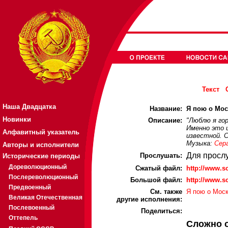
Текст
Наша Двадцатка
Название:
Я пою о Моск
Новинки
Описание:
"Люблю я горо
Именно это 
Алфавитный указатель
известной. С
Музыка:
Сер
Авторы и исполнители
Для просл
Прослушать:
Исторические периоды
Дореволюционный
Cжатый файл:
http://www.
Послереволюционный
Большой файл:
http://www.
Предвоенный
См. также
Я пою о Моск
Великая Отечественная
другие исполнения:
Послевоенный
Поделиться:
Оттепель
Сложно 