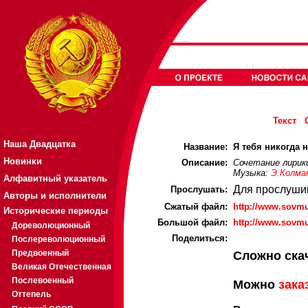
Текст
Наша Двадцатка
Название:
Я тебя никогда н
Новинки
Описание:
Сочетание лирик
Музыка:
Э.Колма
Алфавитный указатель
Для прослуши
Прослушать:
Авторы и исполнители
Cжатый файл:
http://www.sovm
Исторические периоды
Большой файл:
http://www.sovm
Дореволюционный
Поделиться:
Послереволюционный
Предвоенный
Сложно ска
Великая Отечественная
Послевоенный
Можно
зака
Оттепель