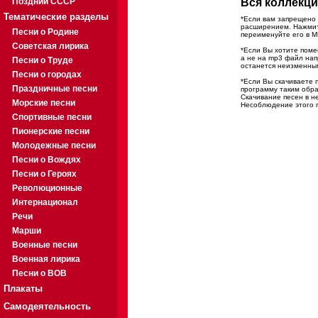
Поздний СССР
Вся коллекци
Тематические разделы
*Если вам запрещено 
расширением. Нажмите
Песни о Родине
переименуйте его в M
Советская лирика
*Если Вы хотите помес
а не на mp3 файл на
Песни о Труде
останется неизменны
Песни о городах
*Если Вы скачиваете 
Праздничные песни
программу таким обра
Скачивание песен в н
Морские песни
Несоблюдение этого п
Спортивные песни
Пионерские песни
Молодежные песни
Песни о Вождях
Песни о Героях
Революционные
Интернационал
Речи
Марши
Военные песни
Военная лирика
Песни о ВОВ
Плакаты
Самодеятельность