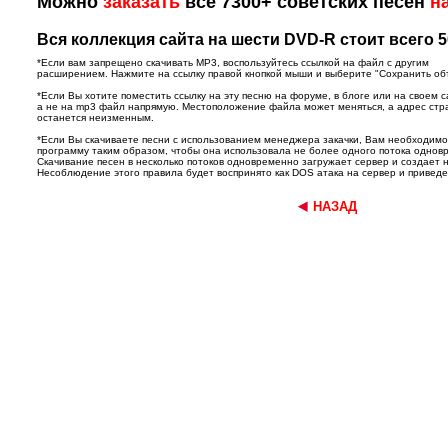
Можно
заказать
все 7300+ советских песен
н
Вся коллекция сайта на шести DVD-R стоит всего 5
*Если вам запрещено скачивать MP3, воспользуйтесь ссылкой на файл с другим
расширением. Нажмите на ссылку правой кнопкой мыши и выберите "Сохранить объек
*Если Вы хотите поместить ссылку на эту песню на форуме, в блоге или на своем с
а не на mp3 файл напрямую. Местоположение файла может меняться, а адрес ст
останется неизменным.
*Если Вы скачиваете песни с использованием менеджера закачки, Вам необходим
программу таким образом, чтобы она использовала не более одного потока однов
Скачивание песен в несколько потоков одновременно загружает сервер и создает 
Несоблюдение этого правила будет воспринято как DOS атака на сервер и приведет
НАЗАД