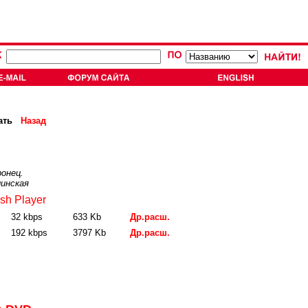
ать
Назад
онец.
инская
sh Player
32 kbps
633 Kb
Др.расш.
192 kbps
3797 Kb
Др.расш.