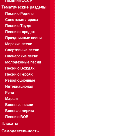
Поздний СССР
Тематические разделы
Песни о Родине
Советская лирика
Песни о Труде
Песни о городах
Праздничные песни
Морские песни
Спортивные песни
Пионерские песни
Молодежные песни
Песни о Вождях
Песни о Героях
Революционные
Интернационал
Речи
Марши
Военные песни
Военная лирика
Песни о ВОВ
Плакаты
Самодеятельность