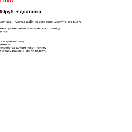
а DVD
00руб. + доставка
т как..." Скачав файл, просто переименуйте его в MP3.
айте, размещайте ссылку на эту страницу,
раницы
о настроить Вашу
ременно.
неудобства другим посетителям.
 к бану Ваших IP и/или подсети.