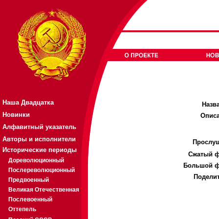
Наша Двадцатка
Назв
Новинки
Описа
Алфавитный указатель
Авторы и исполнители
Прослуш
Исторические периоды
Cжатый ф
Дореволюционный
Большой ф
Послереволюционный
Поделит
Предвоенный
Великая Отечественная
Послевоенный
Оттепель