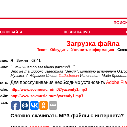
Загрузка файла
Текст
Обсудить
Уточнить информацию
Скач
ание:
Я - Земля - 02:41
ние:
"...ты ушел со звездною ракетой..."
Это не та широко известная "Земля", которую исполняет О.Вор
Музыка: А.Абрамов Слова:
И.Шаферан
Исполняет: Майя Кристал
Для прослушивания необходимо установить
Adobe Fla
ать:
айл:
http://www.sovmusic.ru/m32/yazemly1.mp3
айл:
http://www.sovmusic.ru/m/yazemly1.mp3
ься:
Сложно скачивать MP3-файлы с интернета?