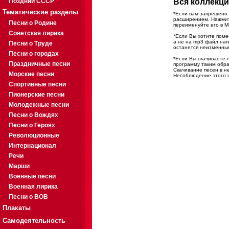
Поздний СССР
Вся коллекци
Тематические разделы
*Если вам запрещено 
расширением. Нажмите
Песни о Родине
переименуйте его в M
Советская лирика
*Если Вы хотите помес
а не на mp3 файл на
Песни о Труде
останется неизменны
Песни о городах
*Если Вы скачиваете 
Праздничные песни
программу таким обра
Скачивание песен в н
Морские песни
Несоблюдение этого п
Спортивные песни
Пионерские песни
Молодежные песни
Песни о Вождях
Песни о Героях
Революционные
Интернационал
Речи
Марши
Военные песни
Военная лирика
Песни о ВОВ
Плакаты
Самодеятельность