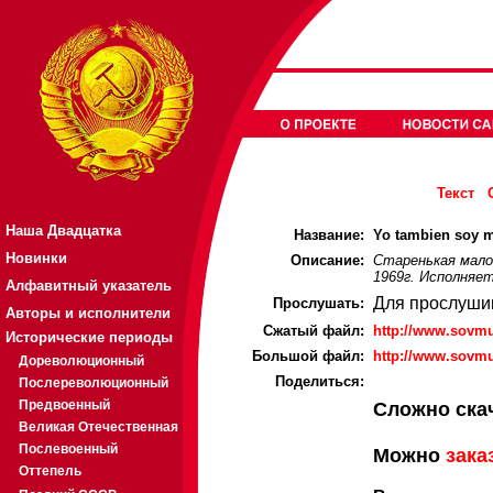
Текст
Наша Двадцатка
Название:
Yo tambien soy m
Новинки
Описание:
Старенькая мало
1969г. Исполняет
Алфавитный указатель
Для прослуши
Прослушать:
Авторы и исполнители
Cжатый файл:
http://www.sovm
Исторические периоды
Большой файл:
http://www.sovm
Дореволюционный
Поделиться:
Послереволюционный
Предвоенный
Сложно ска
Великая Отечественная
Послевоенный
Можно
зака
Оттепель