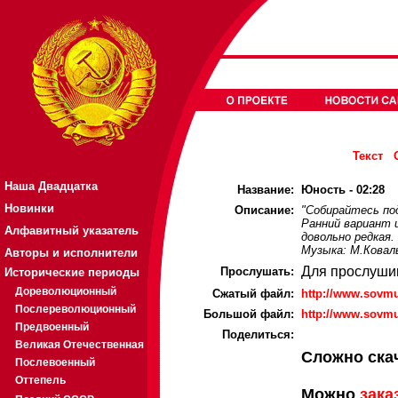
Текст
Наша Двадцатка
Название:
Юность - 02:28
Новинки
Описание:
"Собирайтесь под
Ранний вариант 
Алфавитный указатель
довольно редкая.
Музыка: М.Ковал
Авторы и исполнители
Для прослуши
Прослушать:
Исторические периоды
Дореволюционный
Cжатый файл:
http://www.sovm
Послереволюционный
Большой файл:
http://www.sovm
Предвоенный
Поделиться:
Великая Отечественная
Сложно ска
Послевоенный
Оттепель
Можно
зака