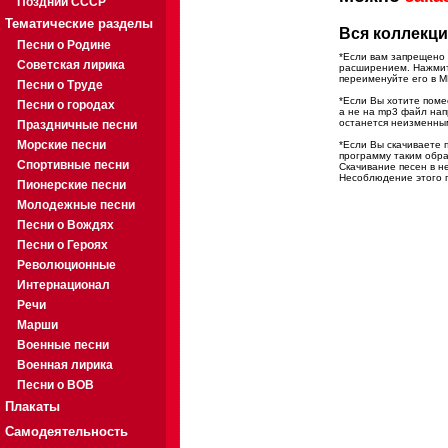
Поздний СССР
Тематические разделы
Вся коллекци
Песни о Родине
*Если вам запрещено 
Советская лирика
расширением. Нажмите
переименуйте его в M
Песни о Труде
*Если Вы хотите помес
Песни о городах
а не на mp3 файл на
останется неизменны
Праздничные песни
Морские песни
*Если Вы скачиваете 
программу таким обра
Спортивные песни
Скачивание песен в н
Несоблюдение этого п
Пионерские песни
Молодежные песни
Песни о Вождях
Песни о Героях
Революционные
Интернационал
Речи
Марши
Военные песни
Военная лирика
Песни о ВОВ
Плакаты
Самодеятельность