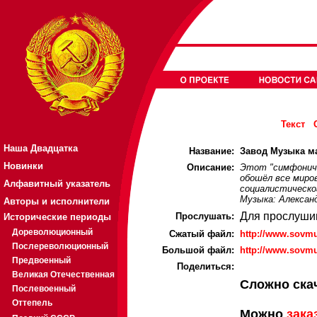
Текст
Наша Двадцатка
Название:
Завод Музыка ма
Новинки
Описание:
Этот "симфониче
обошёл все миро
Алфавитный указатель
социалистическо
Музыка: Александ
Авторы и исполнители
Для прослуши
Прослушать:
Исторические периоды
Дореволюционный
Cжатый файл:
http://www.sovm
Послереволюционный
Большой файл:
http://www.sovm
Предвоенный
Поделиться:
Великая Отечественная
Сложно ска
Послевоенный
Оттепель
Можно
зака