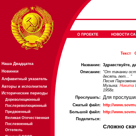
Текст
Наша Двадцатка
Название:
Здравствуйте, да
Новинки
Описание:
"От тачанки ост
десять лет... "
Алфавитный указатель
Песня Пархоменко
Музыка:
Никита 
Авторы и исполнители
1958г.
Исторические периоды
Для прослуши
Прослушать:
Дореволюционный
Cжатый файл:
http://www.sovmu
Послереволюционный
Предвоенный
Большой файл:
http://www.sovmu
Великая Отечественная
Поделиться:
Послевоенный
Сложно ска
Оттепель