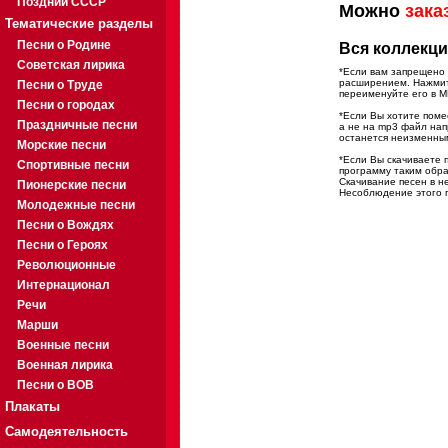
Поздний СССР
Можно
зака
Тематические разделы
Песни о Родине
Вся коллекци
Советская лирика
*Если вам запрещено 
расширением. Нажмите
Песни о Труде
переименуйте его в M
Песни о городах
*Если Вы хотите помес
Праздничные песни
а не на mp3 файл на
останется неизменны
Морские песни
*Если Вы скачиваете 
Спортивные песни
программу таким обра
Скачивание песен в н
Пионерские песни
Несоблюдение этого п
Молодежные песни
Песни о Вождях
Песни о Героях
Революционные
Интернационал
Речи
Марши
Военные песни
Военная лирика
Песни о ВОВ
Плакаты
Самодеятельность